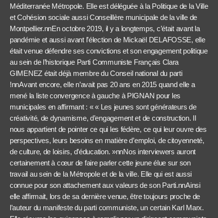
Méditerranée Métropole. Elle est déléguée à la Politique de la Ville
et Cohésion sociale aussi Conseillère municipale de la ville de
Montpellier.nnEn octobre 2019, il y a longtemps, c’était avant la
pandémie et aussi avant l’élection de Mickaël DELAFOSSE, elle
était venue défendre ses convictions et son engagement politique
au sein de l’historique Parti Communiste Français Clara
GIMENEZ était déjà membre du Conseil national du parti
!nnAvant encore, elle n’avait pas 20 ans en 2015 quand elle a
mené la liste convergence à gauche à PIGNAN pour les
municipales en affirmant : « « Les jeunes sont générateurs de
créativité, de dynamisme, d’engagement et de construction. Il
nous appartient de pointer ce qui les fédère, ce qui leur ouvre des
perspectives, leurs besoins en matière d’emploi, de citoyenneté,
de culture, de loisirs, d’éducation. »nnNos interviewers auront
certainement à cœur de faire parler cette jeune élue sur son
travail au sein de la Métropole et de la ville. Elle qui est aussi
connue pour son attachement aux valeurs de son Parti.nnAinsi
elle affirmait, lors de sa dernière venue, être toujours proche de
l’auteur du manifeste du parti communiste, un certain Karl Marx.