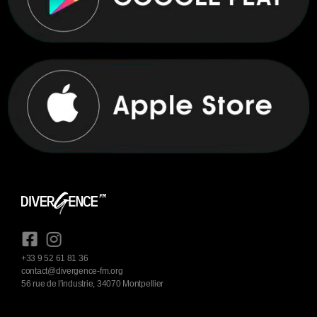
+33 9 52 61 81 36
contact@divergence-fm.org
56 rue de l'industrie, 34070 Montpellier