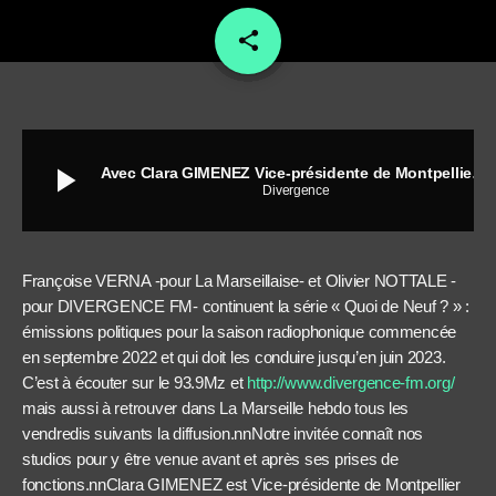
share
email
play_arrow
Avec Clara GIMENEZ Vice-présidente de Montpellier Méditerranée Métropole
Divergence
Françoise VERNA -pour La Marseillaise- et Olivier NOTTALE -
pour DIVERGENCE FM- continuent la série « Quoi de Neuf ? » :
émissions politiques pour la saison radiophonique commencée
en septembre 2022 et qui doit les conduire jusqu’en juin 2023.
C’est à écouter sur le 93.9Mz et
http://www.divergence-fm.org/
mais aussi à retrouver dans La Marseille hebdo tous les
vendredis suivants la diffusion.nnNotre invitée connaît nos
studios pour y être venue avant et après ses prises de
fonctions.nnClara GIMENEZ est Vice-présidente de Montpellier