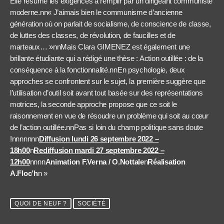
Elle résume les exigences à remplir par un dirigeant communiste
moderne.nn« J’aimais bien le communisme d’ancienne
génération où on parlait de socialisme, de conscience de classe,
de luttes des classes, de révolution, de faucilles et de
marteaux… »nnMais Clara GIMENEZ est également une
brillante étudiante qui a rédigé une thèse : Action outillée : de la
conséquence à la fonctionnalité.nnEn psychologie, deux
approches se confrontent sur le sujet, la première suggère que
l’utilisation d’outil soit avant tout basée sur des représentations
motrices, la seconde approche propose que ce soit le
raisonnement en vue de résoudre un problème qui soit au cœur
de l’action outillée.nnPas si loin du champ politique sans doute
!nnnnnnn
Diffusion lundi 26 septembre 2022 –
18h00
n
Rediffusion mardi 27 septembre 2022 –
12h00
nnnn
Animation F.Verna / O.Nottale
n
Réalisation
A.Floc’h
n »
QUOI DE NEUF ?
SOCIÉTÉ