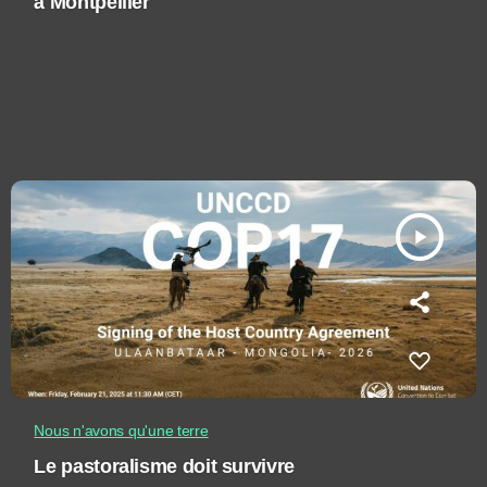
à Montpellier
play_arrow
Nous n'avons qu'une terre
Le pastoralisme doit survivre