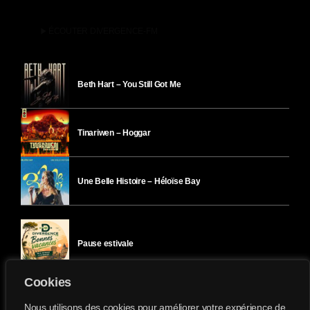
play_arrow
ÉCOUTER DIVERGENCE-FM
Beth Hart – You Still Got Me
Tinariwen – Hoggar
Une Belle Histoire – Héloïse Bay
Pause estivale
Cookies
Ici l’Ombre – mercredi 29 juillet
Nous utilisons des cookies pour améliorer votre expérience de