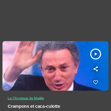
play_arrow
La Chronique de Maëlle
Crampons et caca-culotte