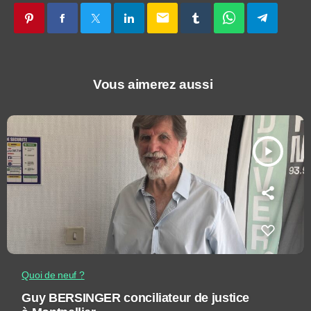
email
Vous aimerez aussi
play_arrow
Quoi de neuf ?
Guy BERSINGER conciliateur de justice