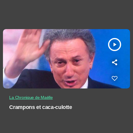
play_arrow
La Chronique de Maëlle
Crampons et caca-culotte