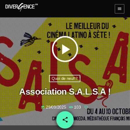
menu
play_arrow
Quoi de neuf ?
Association S.A.L.S.A !
29/09/2025
103
today
share
email