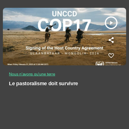
play_arrow
Nous n'avons qu'une terre
Le pastoralisme doit survivre