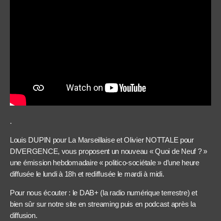
.
Louis DUPIN pour La Marseillaise et Olivier NOTTALE pour
DIVERGENCE, vous proposent un nouveau « Quoi de Neuf ? »
une émission hebdomadaire « politico-sociétale » d’une heure
diffusée le lundi à 18h et rediffusée le mardi à midi.
Pour nous écouter : le DAB+ (la radio numérique terrestre) et
bien sûr sur notre site en streaming puis en podcast après la
diffusion.