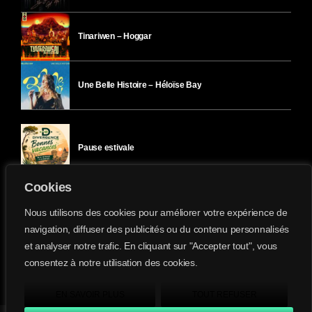
Tinariwen – Hoggar
Une Belle Histoire – Héloïse Bay
Pause estivale
Cookies
Ici l’Ombre – mercredi 29 juillet
Nous utilisons des cookies pour améliorer votre expérience de
navigation, diffuser des publicités ou du contenu personnalisés
et analyser notre trafic. En cliquant sur "Accepter tout", vous
Ici l’Ombre – mardi 28 juillet
consentez à notre utilisation des cookies.
Divergence-FM © 2022 Tous droits réservés.
Confidentialité
&
Mentions Légales
.
EN SAVOIR PLUS
TOUT REFUSER