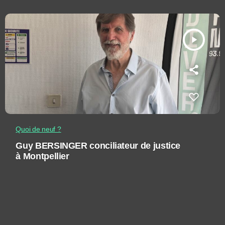
play_arrow
Quoi de neuf ?
Guy BERSINGER conciliateur de justice
à Montpellier