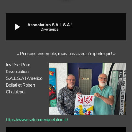
play_arrow
Association S.A.L.S.A !
Divergence
« Pensons ensemble, mais pas avec n’importe qui ! »
Invités : Pour
l’association
S.A.L.S.A ! Americo
Bollati et Robert
Chaluleau.
https://www.seteameriquelatine.fr/