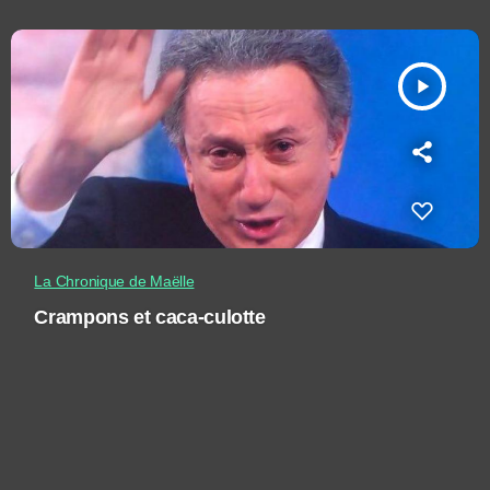
play_arrow
La Chronique de Maëlle
Crampons et caca-culotte