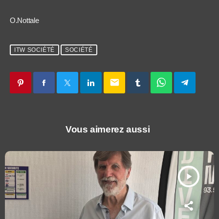
O.Nottale
ITW SOCIÉTÉ
SOCIÉTÉ
email
Vous aimerez aussi
play_arrow