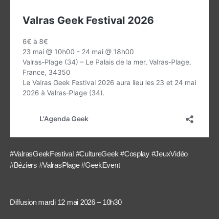
#ValrasGeekFestival #CultureGeek #Cosplay #JeuxVidéo
#Béziers #ValrasPlage #GeekEvent
Diffusion mardi 12 mai 2026 – 10h30