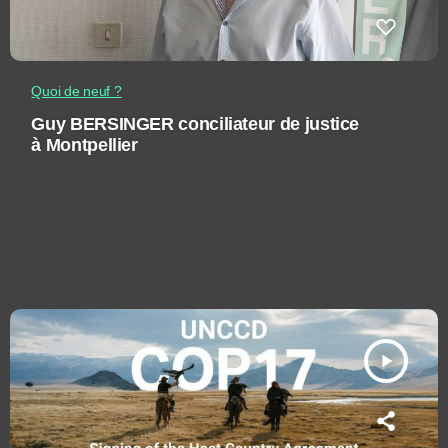
Quoi de neuf ?
Guy BERSINGER conciliateur de justice
à Montpellier
play_arrow