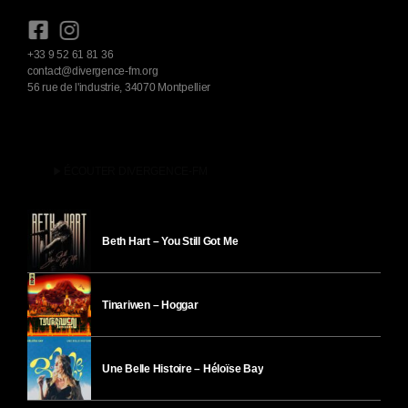
+33 9 52 61 81 36
contact@divergence-fm.org
56 rue de l'industrie, 34070 Montpellier
play_arrow
ÉCOUTER DIVERGENCE-FM
Beth Hart – You Still Got Me
Tinariwen – Hoggar
Une Belle Histoire – Héloïse Bay