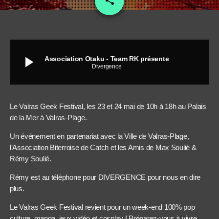
share
play_arrow
Association Otaku - Team RK présente
Divergence
Le Valras Geek Festival, les 23 et 24 mai de 10h à 18h au Palais
de la Mer à Valras-Plage.
Un événement en partenariat avec la Ville de Valras-Plage,
l’Association Biterroise de Catch et les Amis de Max Soulié &
Rémy Soulié.
Rémy est au téléphone pour DIVERGENCE pour nous en dire
plus.
Le Valras Geek Festival revient pour un week-end 100% pop
culture, manga, jeux vidéo et cosplay ! Préparez-vous à vivre