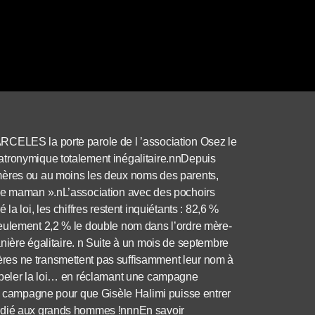
RCELES la porte parole de l ’association Osez le
atronymique totalement inégalitaire.nnDepuis
mères ou au moins les deux noms des parents,
 2e maman ».nL’association avec des pochoirs
a loi, les chiffres restent inquiétants : 82,6 %
seulement 2,2 % le double nom dans l’ordre mère-
re égalitaire. n Suite à un mois de septembre
res ne transmettent pas suffisamment leur nom à
appeler la loi… en réclamant une campagne
re campagne pour que Gisèle Halimi puisse entrer
dédié aux grands hommes !nnnEn savoir