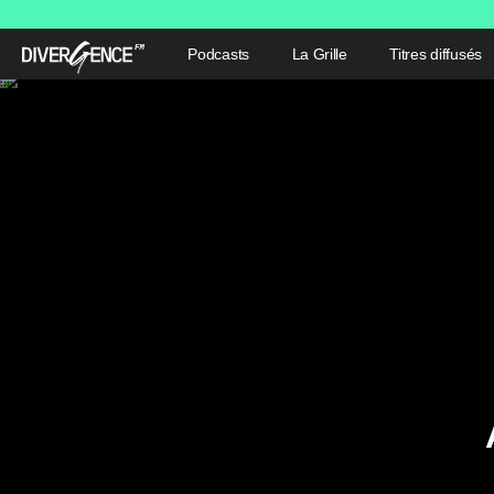
Podcasts
La Grille
Titres diffusés