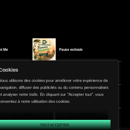
Got Me
Pause estivale
Cookies
Ici l’Ombre – mercredi 29 juillet
Nous utilisons des cookies pour améliorer votre expérience de
navigation, diffuser des publicités ou du contenu personnalisés
share
email
et analyser notre trafic. En cliquant sur "Accepter tout", vous
éloïse Bay
Ici l’Ombre – mardi 28 juillet
consentez à notre utilisation des cookies.
EN SAVOIR PLUS
TOUT REFUSER
TOUT ACCEPTER