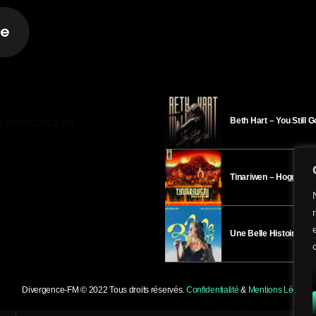
Beth Hart – You Still 
R DIVERGENCE-FM
Tinariwen – Hoggar
Une Belle Histoire – H
Divergence-FM © 2022 Tous droits réservés.
Confidentialité
&
Mentions Légales
.