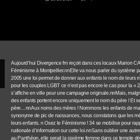
Aujourd’hui Divergence fm reçoit dans ces locaux Marion CA
Féminisme à Montpellier.nnElle va nous parler du système p
2005 une loi permet de donner aux enfants le nom de leurs 
pour les couples LGBT ce n’est pas encore le cas pour la «
s’affiche en ville pour une campagne originale.nnMais, malgré l
des enfants portent encore uniquement le nom du père ! Et 
père…nnAux noms des mères ! Nommons les enfants de maniè
synonyme de pic de naissances, nous constatons que les mè
leurs enfants. n Osez le Féminisme ! 34 se mobilise pour r
nationale d’information sur cette loi.nnSans oublier une aut
au Panthéon, elle serait la sixième femme dans ce temple 