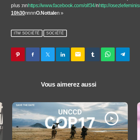
plus :nn
https://www.facebook.com/olf34/
n
http://osezlefeminis
10h30
nnnn
O.Nottale
n »
ITW SOCIÉTÉ
SOCIÉTÉ
email
Vous aimerez aussi
play_arrow