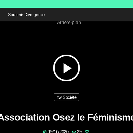
Soutenir Divergence
play_arrow
itw Société
Association Osez le Féminism
19/10/2020
29
today