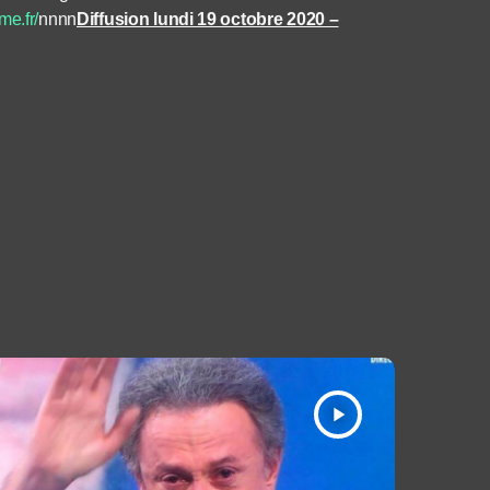
me.fr/
nnnn
Diffusion lundi 19 octobre 2020 –
play_arrow