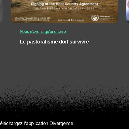
Nous n'avons qu'une terre
Le pastoralisme doit survivre
éléchargez l'application Divergence