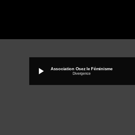
play_arrow
Association Osez le Féminisme
Divergence