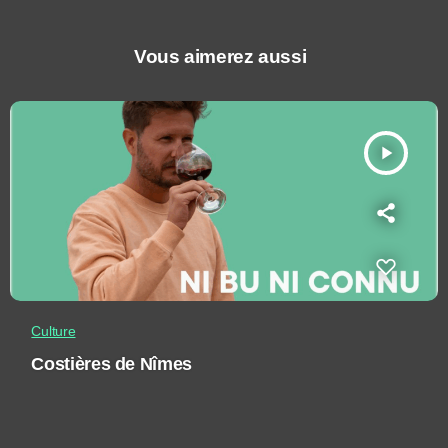
Vous aimerez aussi
play_arrow
Culture
Costières de Nîmes