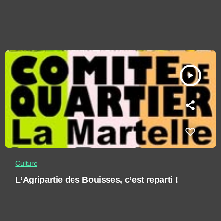
play_arrow
Culture
L’Agripartie des Bouisses, c’est reparti !