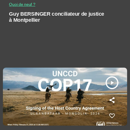
Quoi de neuf ?
Guy BERSINGER conciliateur de justice
à Montpellier
play_arrow