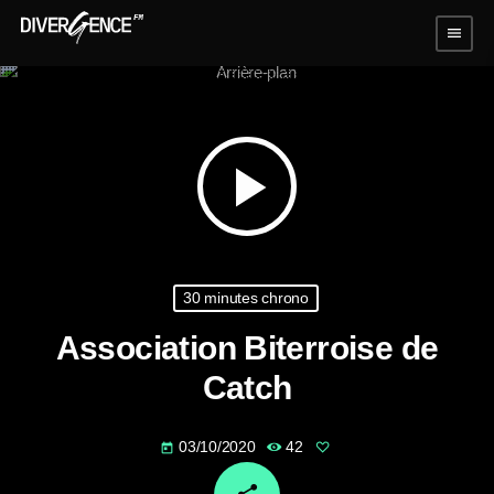
menu
play_arrow
30 minutes chrono
Association Biterroise de
Catch
03/10/2020
42
today
email