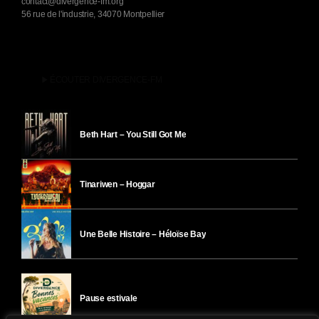
contact@divergence-fm.org
56 rue de l'industrie, 34070 Montpellier
play_arrow
ÉCOUTER DIVERGENCE-FM
Beth Hart – You Still Got Me
Tinariwen – Hoggar
Une Belle Histoire – Héloïse Bay
Pause estivale