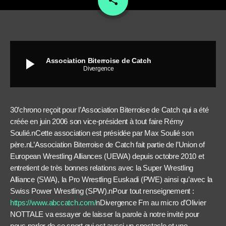
share
play_arrow
Association Biterroise de Catch
Divergence
30’chrono reçoit pour l’Association Biterroise de Catch qui a été
créée en juin 2006 son vice-président à tout faire Rémy
Soulié.nCette association est présidée par Max Soulié son
père.nL’Association Biterroise de Catch fait partie de l’Union of
European Wrestling Alliances (UEWA) depuis octobre 2010 et
entretient de très bonnes relations avec la Super Wrestling
Alliance (SWA), la Pro Wrestling Euskadi (PWE) ainsi qu’avec la
Swiss Power Wrestling (SPW).nPour tout renseignement :
https://www.abccatch.com/
nDivergence Fm au micro d’Olivier
NOTTALE va essayer de laisser la parole à notre invité pour
nous parler de ce sport qui est aussi un spectacle et une