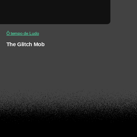
Ô tempo de Ludo
The Glitch Mob