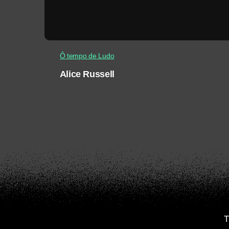
Ô tempo de Ludo
Alice Russell
T