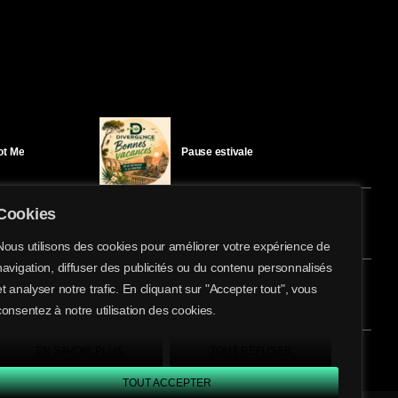
Got Me
Pause estivale
Cookies
Ici l’Ombre – mercredi 29 juillet
Nous utilisons des cookies pour améliorer votre expérience de
navigation, diffuser des publicités ou du contenu personnalisés
share
email
et analyser notre trafic. En cliquant sur "Accepter tout", vous
éloïse Bay
Ici l’Ombre – mardi 28 juillet
consentez à notre utilisation des cookies.
EN SAVOIR PLUS
TOUT REFUSER
TOUT ACCEPTER