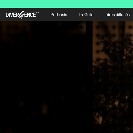
Podcasts
La Grille
Titres diffusés