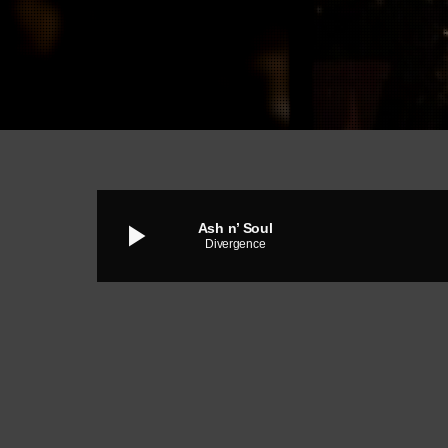
play_arrow
Ash n’ Soul
Divergence