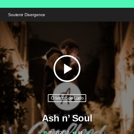
Soutenir Divergence
play_arrow
Ô tempo de Ludo
Ash n’ Soul
31/03/2017
44
today