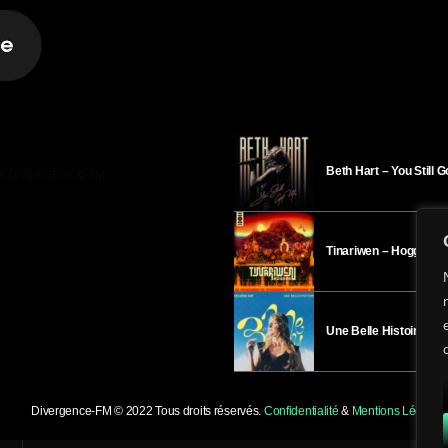
Beth Hart – You Still 
R DIVERGENCE-FM
Tinariwen – Hoggar
Une Belle Histoire – H
Divergence-FM © 2022 Tous droits réservés.
Confidentialité
&
Mentions Légales
.