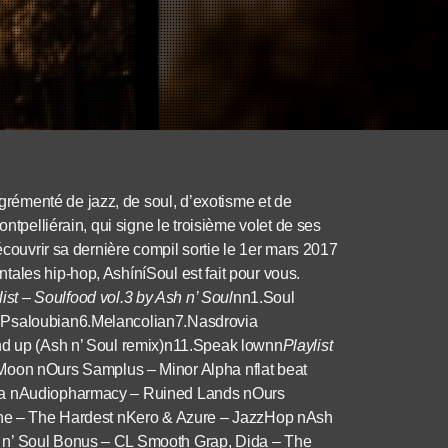
émenté de jazz, de soul, d’exotisme et de
ntpelliérain, qui signe le troisième volet de ses
écouvrir sa dernière compil sortie le 1er mars 2017
ales hip-hop, AshíníSoul est fait pour vous.
list – Soulfood vol.3 by Ash n’ Soul
nn1.Soul
5.Psaloubian6.Melancolian7.Nasdrovia
and up (Ash n’ Soul remix)n11.Speak lownn
Playlist
 Moon nOurs Samplus – Minor Alpha nflat beat
bia nAudiopharmacy – Ruined Lands nOurs
line – The Hardest nKero & Azure – JazzHop nAsh
 n’ Soul Bonus – CL Smooth Grap, Dida – The