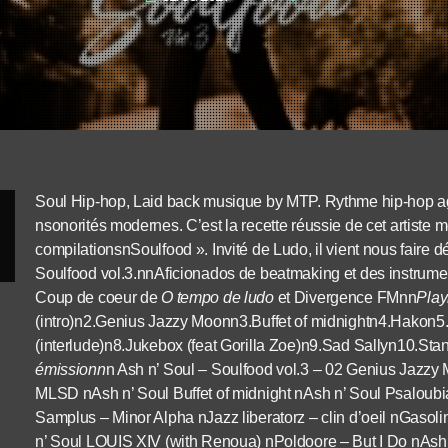
Soul Hip-hop, Laid back musique by MTP. Rythme hip-hop agr
nsonorités modernes. C’est la recette réussie de cet artiste mo
compilationsnSoulfood ». Invité de Ludo, il vient nous faire d
Soulfood vol.3.nnAficionados de beatmaking et des instrument
Coup de coeur de
O tempo de ludo
et Divergence FMnn
Play
(intro)n2.Genius Jazzy Moonn3.Buffet of midnightn4.Hakon
(interlude)n8.Jukebox (feat Gorilla Zoe)n9.Sad Sallyn10.St
émissionn
n Ash n’ Soul – Soulfood vol.3 – 02 Genius Jazzy
MLSD nAsh n’ Soul Buffet of midnight nAsh n’ Soul Psalou
Samplus – Minor Alpha nJazz liberatorz – clin d’oeil nGaso
n’ Soul LOUIS XIV (with Renoua) nPoldoore – But I Do nAsh