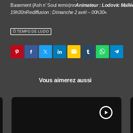
Basement (Ash n’ Soul remix)nn
Animateur : Lodovic Mall
19h30
n
Rediffusion : Dimanche 2 avril – 00h30
«
Ô TEMPO DE LUDO
email
Vous aimerez aussi
play_arrow