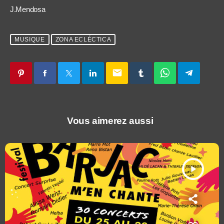
J.Mendosa
MUSIQUE
ZONA ECLÉCTICA
email
Vous aimerez aussi
play_arrow