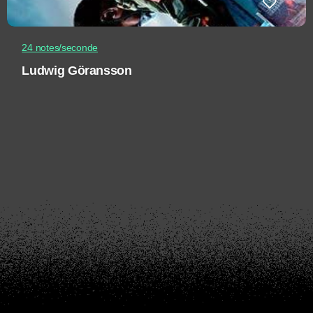
24 notes/seconde
Ludwig Göransson