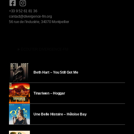
+33 9 52 61 81 36
contact@divergence-fm.org
56 rue de l'industrie, 34070 Montpellier
play_arrow
ÉCOUTER DIVERGENCE-FM
Beth Hart – You Still Got Me
Tinariwen – Hoggar
Une Belle Histoire – Héloïse Bay