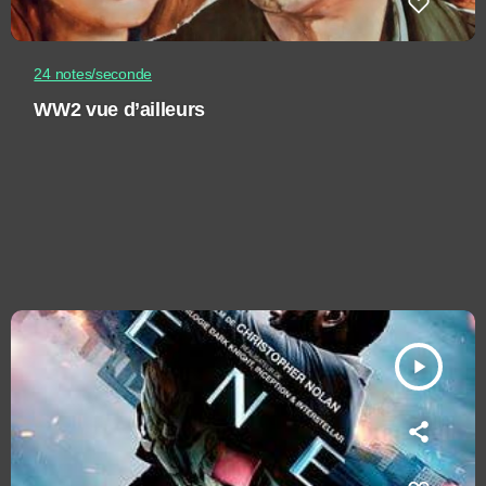
24 notes/seconde
WW2 vue d’ailleurs
play_arrow