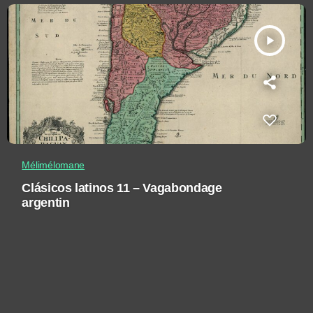
play_arrow
Mélimélomane
Clásicos latinos 11 – Vagabondage
argentin