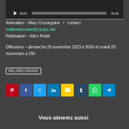
00:00
00:00
Animation – Marc Ossorguine / contact
melimelomane@zaclys.net
Réalisation – Alice Rollet
Diffusions – dimanche 26 novembre 2023 à 9h30 et mardi 28
novembre à 15h
MÉLIMÉLOMANE
email
Vous aimerez aussi