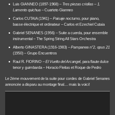
Luis GIANNEO (1897-1968) –
Tres piezas criollas – 1.
Lamento quichua
– Cuarteto Gianneo
Carlos CUTAIA (1941) –
Paisaje nocturno
, pour piano,
basse électrique et ordinateur – Carlos et Ezechiel Cutaia
Gabriel SENANES (1956) – Suite a cuerda, pour ensemble
instrumental – The Spring String All Stars Orchestra
Alberto GINASTERA (1916-1983) –
Pampanea n°2, opus 21
(1950) – Grupo Encuentros
Raul R. FIORINO –
El Vuelto del Arcangel
, para flaute dulce
tenor y guimbarda – Horacio Fleitas et Roque de Pedro
Le 2ème mouvement de la suite pour cordes de Gabriel Senanes
annoncée a disparu au montage final… mais la voici!
Lecteur
audio