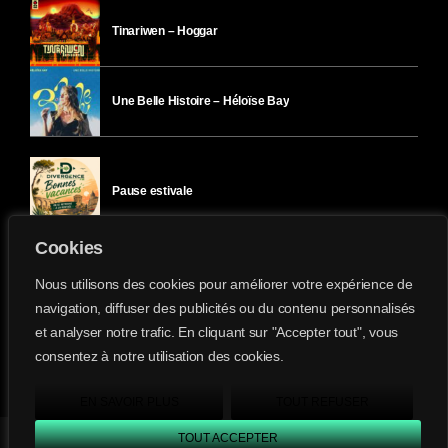
Tinariwen – Hoggar
Une Belle Histoire – Héloïse Bay
Pause estivale
Cookies
Ici l’Ombre – mercredi 29 juillet
Nous utilisons des cookies pour améliorer votre expérience de
navigation, diffuser des publicités ou du contenu personnalisés
et analyser notre trafic. En cliquant sur "Accepter tout", vous
Ici l’Ombre – mardi 28 juillet
consentez à notre utilisation des cookies.
Divergence-FM © 2022 Tous droits réservés.
Confidentialité
&
Mentions Légales
.
EN SAVOIR PLUS
TOUT REFUSER
TOUT ACCEPTER
Divergence FM
play_arrow
keyboard_arrow_right