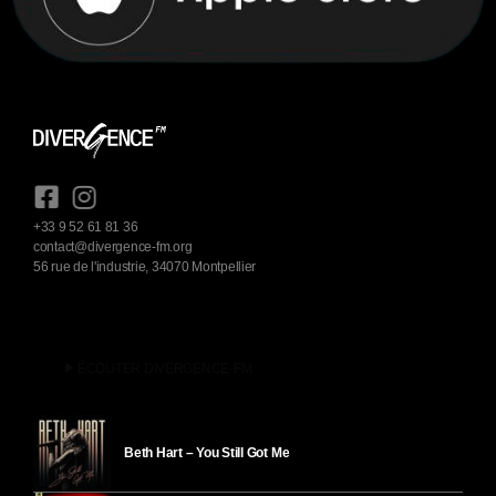
+33 9 52 61 81 36
contact@divergence-fm.org
56 rue de l'industrie, 34070 Montpellier
play_arrow
ÉCOUTER DIVERGENCE-FM
Beth Hart – You Still Got Me