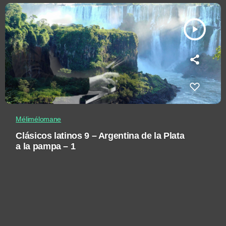
play_arrow
Mélimélomane
Clásicos latinos 9 – Argentina de la Plata
a la pampa – 1