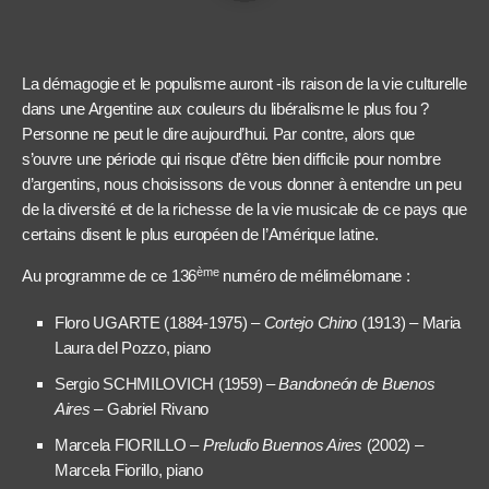
La démagogie et le populisme auront -ils raison de la vie culturelle
dans une Argentine aux couleurs du libéralisme le plus fou ?
Personne ne peut le dire aujourd’hui. Par contre, alors que
s’ouvre une période qui risque d’être bien difficile pour nombre
d’argentins, nous choisissons de vous donner à entendre un peu
de la diversité et de la richesse de la vie musicale de ce pays que
certains disent le plus européen de l’Amérique latine.
ème
Au programme de ce 136
numéro de mélimélomane :
Floro UGARTE (1884-1975) –
Cortejo Chino
(1913) – Maria
Laura del Pozzo, piano
Sergio SCHMILOVICH (1959) –
Bandoneón de Buenos
Aires
– Gabriel Rivano
Marcela FIORILLO –
Preludio Buennos Aires
(2002) –
Marcela Fiorillo, piano