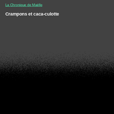
La Chronique de Maëlle
Crampons et caca-culotte