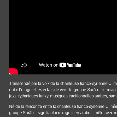
Transcendé par la voix de la chanteuse franco-syrienne Clim
entre l’orage et les éclats de vers, le groupe Sarāb – « mirag
jazz, rythmiques funky, musiques traditionnelles arabes, samp
Né de la rencontre entre la chanteuse franco-syrienne Climène
groupe Sarāb – signifiant « mirage » en arabe – mêle avec m