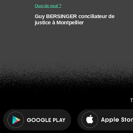
Quoi de neuf ?
Guy BERSINGER conciliateur de
justice à Montpellier
T