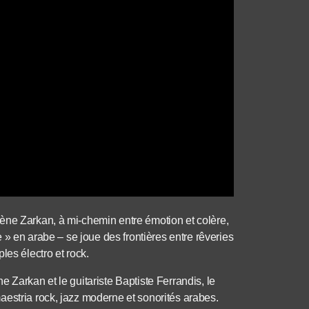
ène Zarkan, à mi-chemin entre émotion et colère,
e » en arabe – se joue des frontières entre rêveries
les électro et rock.
 Zarkan et le guitariste Baptiste Ferrandis, le
aestria rock, jazz moderne et sonorités arabes.