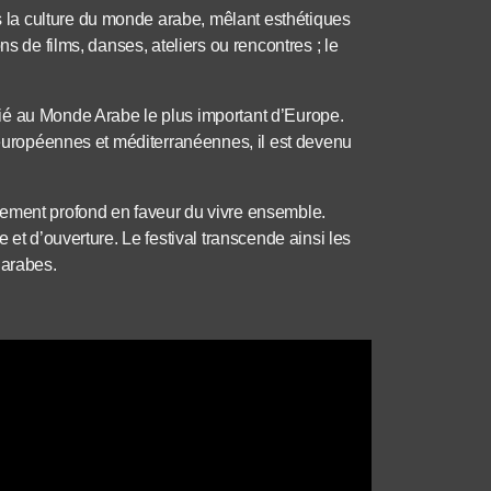
la culture du monde arabe, mêlant esthétiques
ns de films, danses, ateliers ou rencontres ; le
ié au Monde Arabe le plus important d’Europe.
s européennes et méditerranéennes, il est devenu
gement profond en faveur du vivre ensemble.
 et d’ouverture. Le festival transcende ainsi les
 arabes.