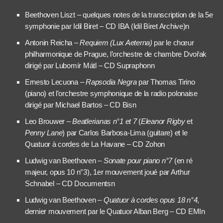
Beethoven Liszt – quelques notes de la transcription de la 5e
symphonie par Idil Biret – CD IBA (Idil Biret Archive)n
Antonin Reicha –
Requiem (Lux Aeterna)
par le chœur
philharmonique de Prague, l’orchestre de chambre Dvořak
dirigé par Lubomír Mátl – CD Supraphonn
Ernesto Lecuona –
Rapsodia Negra
par Thomas Tirino
(piano) et l’orchestre symphonique de la radio polonaise
dirigé par Michael Bartos – CD Bisn
Leo Brouwer –
Beatlerianas n°1 et 7
(
Eleanor Rigby
et
Penny Lane
) par Carlos Barbosa-Lima (guitare) et le
Quatuor à cordes de La Havane – CD Zohon
Ludwig van Beethoven –
Sonate pour piano n°7
(en ré
majeur, opus 10 n°3), 1er mouvement joué par Arthur
Schnabel – CD Documentsn
Ludwig van Beethoven –
Quatuor à cordes opus 18 n°4
,
dernier mouvement par le Quatuor Alban Berg – CD EMIn