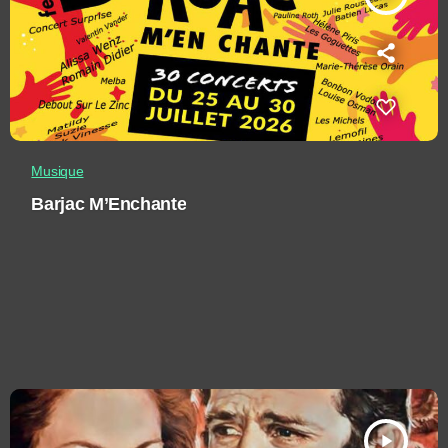
Musique
Barjac M’Enchante
play_arrow