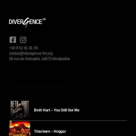
+33 9 52 61 81 36
contact@divergence-fm.org
56 rue de l'industrie, 34070 Montpellier
play_arrow
ÉCOUTER DIVERGENCE-FM
Beth Hart – You Still Got Me
Tinariwen – Hoggar