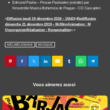
Edmund Pasha –
Prosae Pastorales
(extraits) par
l’ensemble Musica Bohemica de Prague – CD Cascaden
n
Diffusion jeudi 19 décembre 2019 – 15h03
n
Rediffusion
dimanche 21 décembre 2019 – 9h30nn
Animation : M
Ossorguine
n
Réalisation : Rongemaille
n
n »
MÉLIMÉLOMANE
MUSIQUE
email
Vous aimerez aussi
play_arrow