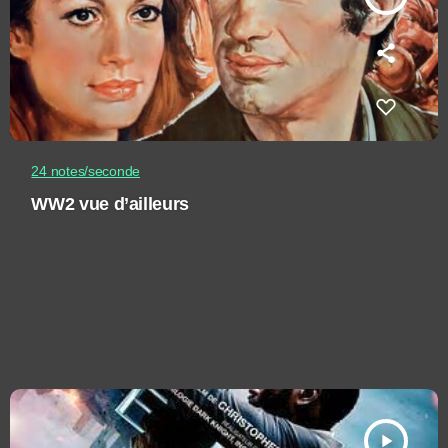
24 notes/seconde
WW2 vue d’ailleurs
play_arrow