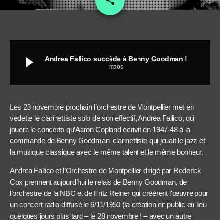
share
play_arrow
Andrea Fallico succède à Benny Goodman !
maos
Les 28 novembre prochain l’orchestre de Montpellier met en
vedette le clarinettiste solo de son effectif, Andrea Fallico, qui
jouera le concerto qu’Aaron Copland écrivit en 1947-48 à la
commande de Benny Goodman, clarinettiste qui jouait le jazz et
la musique classique avec le même talent et le même bonheur.
Andrea Fallico et l’Orchestre de Montpellier dirigé par Roderick
Cox prennent aujourd’hui le relais de Benny Goodman, de
l’orchestre de la NBC et de Fritz Reiner qui créèrent l’œuvre pour
un concert radio-diffusé le 6/11/1950 (la création en public eu lieu
quelques jours plus tard – le 28 novembre ! – avec un autre