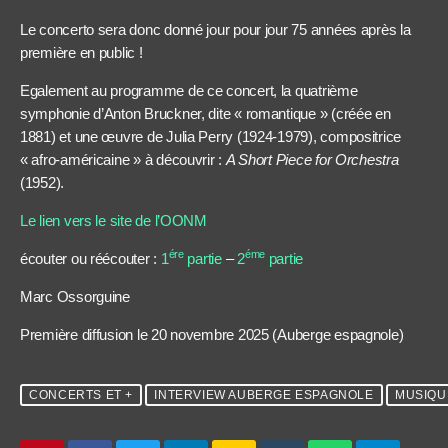
Le concerto sera donc donné jour pour jour 75 années après la
première en public !
Egalement au programme de ce concert, la quatrième
symphonie d’Anton Bruckner, dite « romantique » (créée en
1881) et une œuvre de Julia Perry (1924-1979), compositrice
« afro-américaine » à découvrir :
A Short Piece for Orchestra
(1952).
Le lien vers le site de l’OONM
ére
éme
écouter ou réécouter :
1
partie
–
2
partie
Marc Ossorguine
Première diffusion le 20 novembre 2025 (Auberge espagnole)
CONCERTS ET +
INTERVIEW AUBERGE ESPAGNOLE
MUSIQU