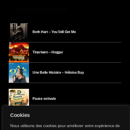
play_arrow
ÉCOUTER DIVERGENCE-FM
Beth Hart – You Still Got Me
Tinariwen – Hoggar
Une Belle Histoire – Héloïse Bay
Pause estivale
Cookies
Ici l’Ombre – mercredi 29 juillet
Nous utilisons des cookies pour améliorer votre expérience de