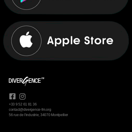
+33 9 52 61 81 36
contact@divergence-fm.org
56 rue de l'industrie, 34070 Montpellier