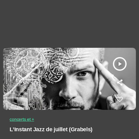
play_arrow
concerts et +
L’Instant Jazz de juillet (Grabels)