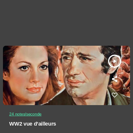
play_arrow
24 notes/seconde
WW2 vue d’ailleurs