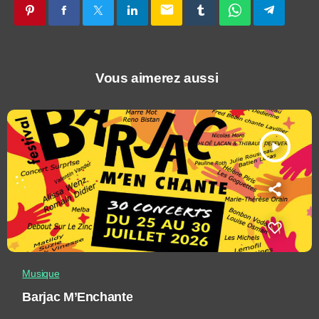
email
Vous aimerez aussi
play_arrow
Musique
Barjac M’Enchante