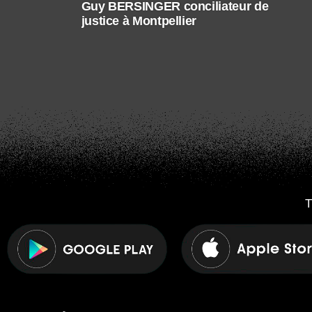
Guy BERSINGER conciliateur de
justice à Montpellier
T