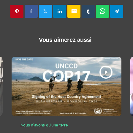
email
Vous aimerez aussi
play_arrow
Nous n'avons qu'une terre