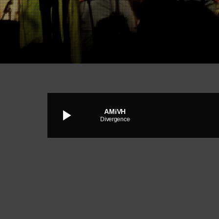
play_arrow
AMiVH
Divergence