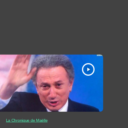
play_arrow
La Chronique de Maëlle