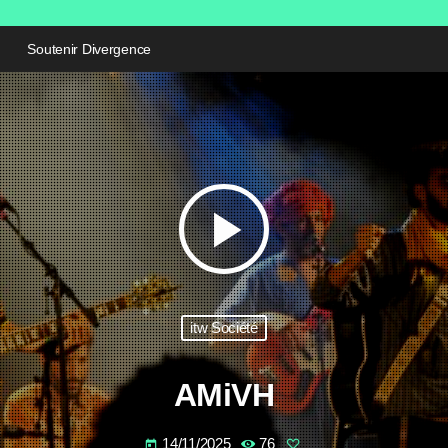
Soutenir Divergence
play_arrow
itw Société
AMiVH
14/11/2025
76
today