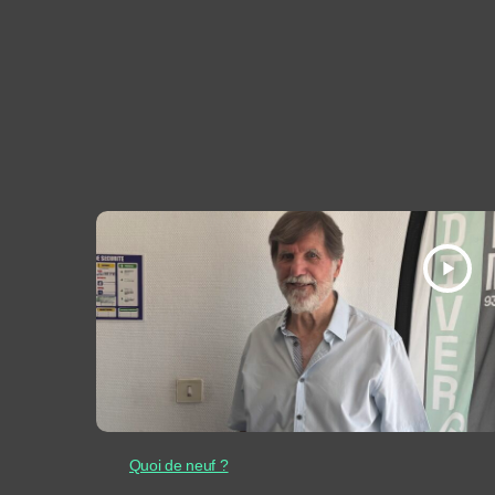
play_arrow
Quoi de neuf ?