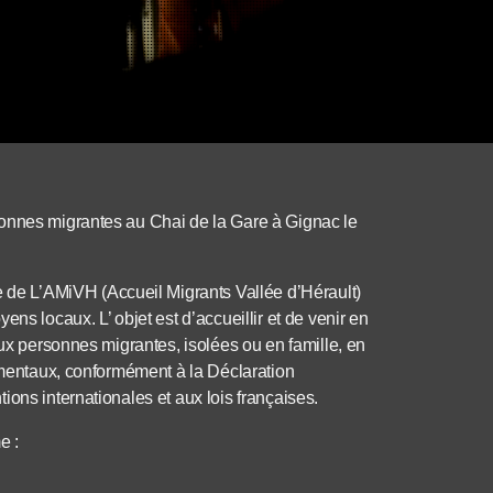
sonnes migrantes au Chai de la Gare à Gignac le
e L’AMiVH (Accueil Migrants Vallée d’Hérault)
ns locaux. L’ objet est d’accueillir et de venir en
aux personnes migrantes, isolées ou en famille, en
damentaux, conformément à la Déclaration
ons internationales et aux lois françaises.
e :