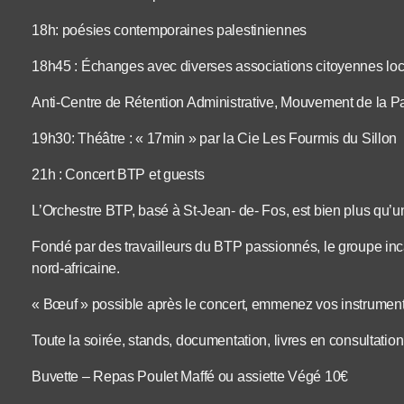
18h: poésies contemporaines palestiniennes
18h45 : Échanges avec diverses associations citoyennes local
Anti-Centre de Rétention Administrative, Mouvement de la 
19h30: Théâtre : « 17min » par la Cie Les Fourmis du Sillon
21h : Concert BTP et guests
L’Orchestre BTP, basé à St-Jean- de- Fos, est bien plus qu’
Fondé par des travailleurs du BTP passionnés, le groupe incar
nord-africaine.
« Bœuf » possible après le concert, emmenez vos instrument
Toute la soirée, stands, documentation, livres en consultatio
Buvette – Repas Poulet Maffé ou assiette Végé 10€