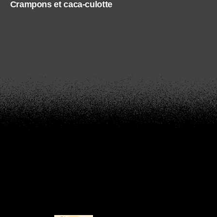
Crampons et caca-culotte