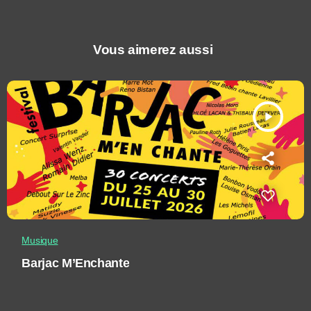
Vous aimerez aussi
play_arrow
Musique
Barjac M’Enchante