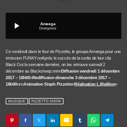
play_arrow
Ameega
Divergence
Ce vendredi dans le four de Pizzetto, le groupe Ameega pour une
émission FUNKY.nnAprès le succés de la sortie de leur clip
Black Out la semaine dernière, on les retrouve samedi 2
décembre au Blacksheep.nnnn
Diffusion vendredi 1 décembre
2017 – 18h00
n
Rediffusion dimanche 3 décembre 2017 –
16h00
nnn
Animation Steph Pizzetto
n
Réalisation L.Malléon
«
MUSIQUE
PIZZETTO SHOW
email