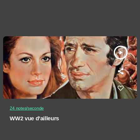
play_arrow
24 notes/seconde
WW2 vue d’ailleurs