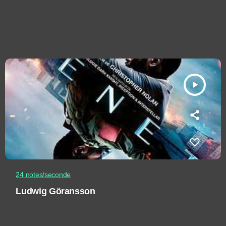
play_arrow
24 notes/seconde
Ludwig Göransson