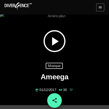
menu
play_arrow
Musique
Ameega
01/12/2017
30
today
share
email