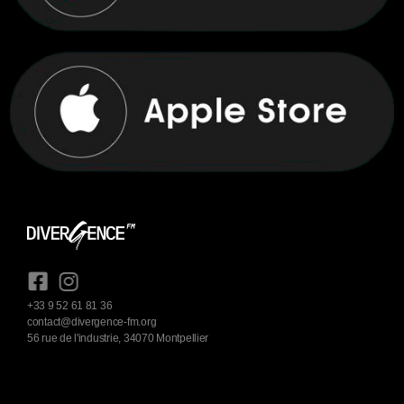
+33 9 52 61 81 36
contact@divergence-fm.org
56 rue de l'industrie, 34070 Montpellier