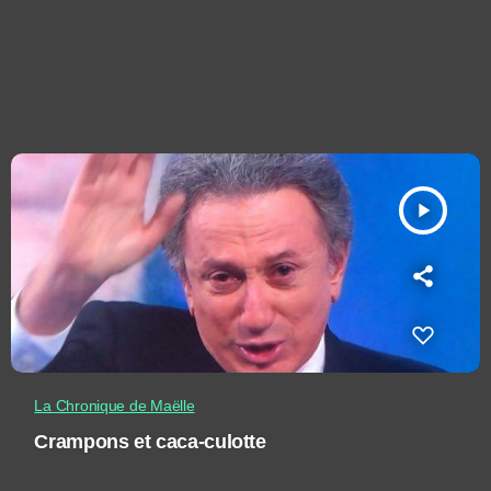
play_arrow
La Chronique de Maëlle
Crampons et caca-culotte