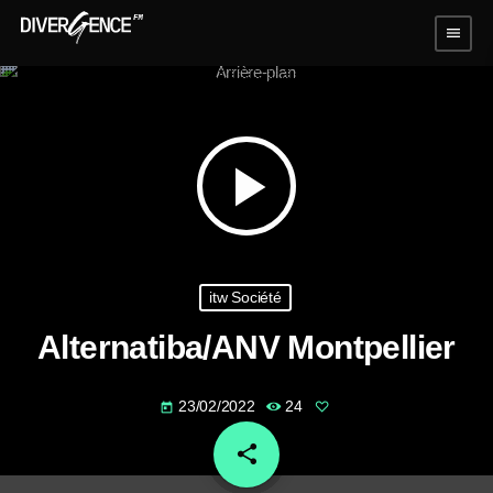
menu
play_arrow
itw Société
Alternatiba/ANV Montpellier
23/02/2022
24
today
share
email