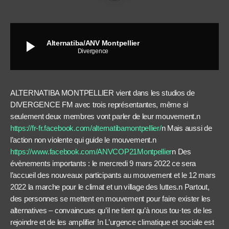
play_arrow
Alternatiba/ANV Montpellier
Divergence
ALTERNATIBA MONTPELLIER vient dans les studios de
DIVERGENCE FM avec trois représentantes, même si
seulement deux membres vont parler de leur mouvement.n
https://fr-fr.facebook.com/alternatibamontpellier/
n Mais aussi de
l’action non violente qui guide le mouvement.n
https://www.facebook.com/ANVCOP21Montpellier
n Des
évènements importants : le mercredi 9 mars 2022 ce sera
l’accueil des nouveaux participants au mouvement et le 12 mars
2022 la marche pour le climat et un village des luttes.n Partout,
des personnes se mettent en mouvement pour faire exister les
alternatives – convaincues qu’il ne tient qu’à nous tou·tes de les
rejoindre et de les amplifier !n L’urgence climatique et sociale est