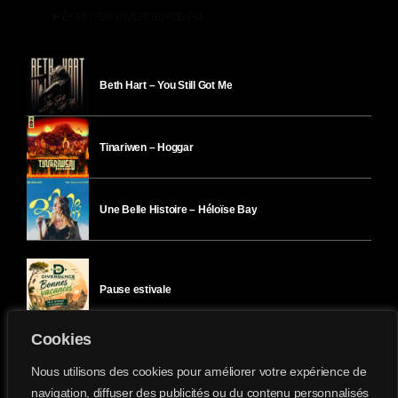
play_arrow
ÉCOUTER DIVERGENCE-FM
Beth Hart – You Still Got Me
Tinariwen – Hoggar
Une Belle Histoire – Héloïse Bay
Pause estivale
Cookies
Ici l’Ombre – mercredi 29 juillet
Nous utilisons des cookies pour améliorer votre expérience de
navigation, diffuser des publicités ou du contenu personnalisés