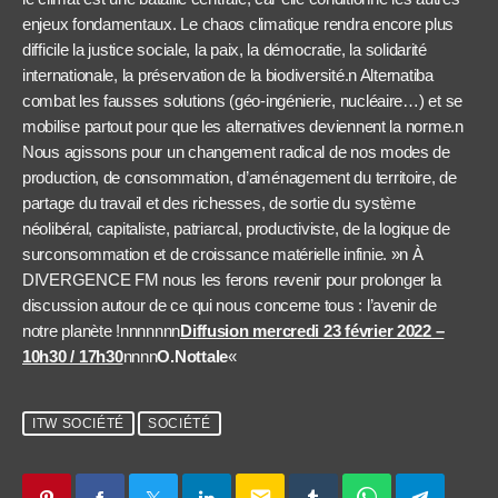
enjeux fondamentaux. Le chaos climatique rendra encore plus
difficile la justice sociale, la paix, la démocratie, la solidarité
internationale, la préservation de la biodiversité.n Alternatiba
combat les fausses solutions (géo-ingénierie, nucléaire…) et se
mobilise partout pour que les alternatives deviennent la norme.n
Nous agissons pour un changement radical de nos modes de
production, de consommation, d’aménagement du territoire, de
partage du travail et des richesses, de sortie du système
néolibéral, capitaliste, patriarcal, productiviste, de la logique de
surconsommation et de croissance matérielle infinie. »n À
DIVERGENCE FM nous les ferons revenir pour prolonger la
discussion autour de ce qui nous concerne tous : l’avenir de
notre planète !nnnnnnn
Diffusion mercredi 23 février 2022 –
10h30 / 17h30
nnnn
O.Nottale
«
ITW SOCIÉTÉ
SOCIÉTÉ
email