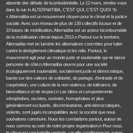
absente des débats de la présidentielle. Le 12 mars, rendez-vous
dans la rue !n ALTERNATIBA, C’EST QUI, C’EST QUOI ?n
« Alternatiba est un mouvement citoyen pour le climat et la justice
sociale. Avec son réseau de plus de 130 collectifs locaux et de
10 bases de mobilisation, Alternatiba est un acteur incontournable
de la mobilisation climat depuis 2013.n Partout sur le territoire,
Alternatiba met en lumière les alternatives concrètes pour lutter
contre le dérèglement climatique et les relie. Partout, le
mouvement agit pour un monde juste et soutenable qui ne laisse
personne de côté.n Alternatiba œuvre pour une société
écologiquement soutenable, socialement juste et démocratique,
basée sur des valeurs de solidarité, de partage, d’entraide et de
coopération, une culture de la non-violence, de tolérance, de
bienveillance et de respect.n Les idées et comportements
xénophobes, racistes, sexistes, homophobes et plus
généralement excluants, discriminatoires, anti-démocratiques,
violents, sont jugés incompatibles avec la société que nous
souhaitons construire. Nous les combattons partout, autour de
nous comme au sein de notre propre organisation.n Pour nous,
le climat est une bataille centrale, car elle conditionne les autres