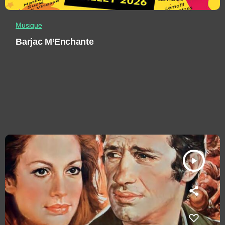
Musique
Barjac M’Enchante
play_arrow