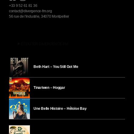
+33 9 52 61 81 36
contact@divergence-fm.org
56 rue de l'industrie, 34070 Montpellier
play_arrow
ÉCOUTER DIVERGENCE-FM
Beth Hart – You Still Got Me
Tinariwen – Hoggar
Une Belle Histoire – Héloïse Bay