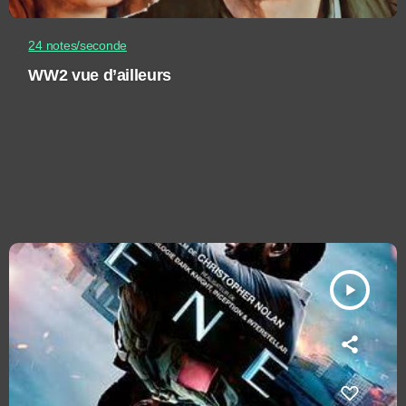
24 notes/seconde
WW2 vue d’ailleurs
play_arrow