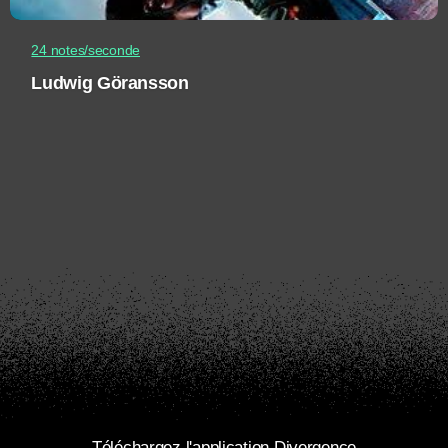
24 notes/seconde
Ludwig Göransson
Téléchargez l'application Divergence