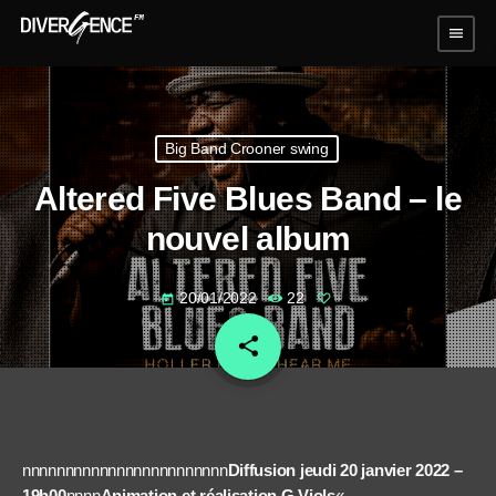
menu
Big Band Crooner swing
Altered Five Blues Band – le
nouvel album
20/01/2022
22
today
share
email
nnnnnnnnnnnnnnnnnnnnnnnn
Diffusion jeudi 20 janvier 2022 –
19h00
nnnn
Animation et réalisation G.Viols
«