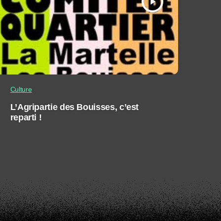
play_arrow
Culture
L’Agripartie des Bouisses, c’est
reparti !