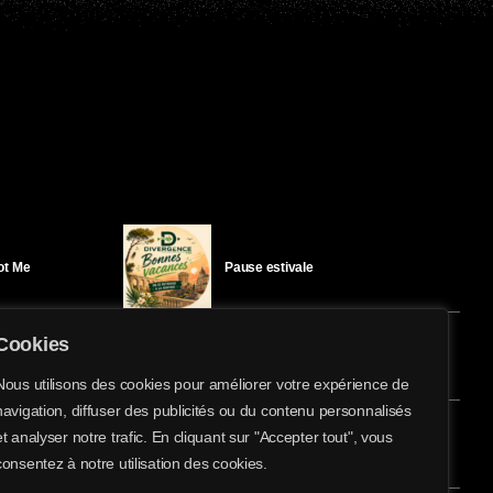
Got Me
Pause estivale
Cookies
Ici l’Ombre – mercredi 29 juillet
Nous utilisons des cookies pour améliorer votre expérience de
navigation, diffuser des publicités ou du contenu personnalisés
share
email
et analyser notre trafic. En cliquant sur "Accepter tout", vous
21
éloïse Bay
Ici l’Ombre – mardi 28 juillet
consentez à notre utilisation des cookies.