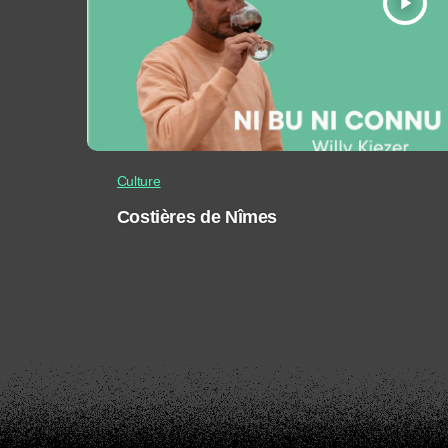
play_arrow
Culture
Costières de Nîmes