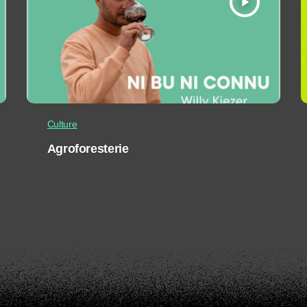
play_arrow
Culture
Agroforesterie