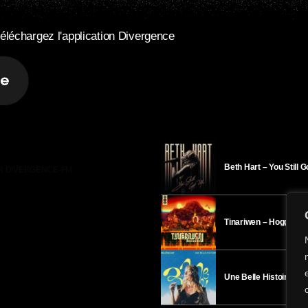
éléchargez l'application Divergence
Beth Hart – You Still 
R DIVERGENCE-FM
Tinariwen – Hoggar
Une Belle Histoire – H