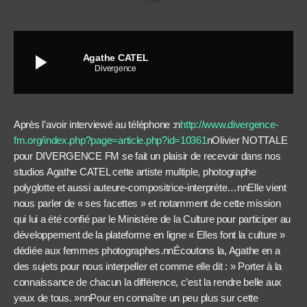
play_arrow
Agathe CATEL
Divergence
Après l’avoir interviewé au téléphone :n
http://www.divergence-
fm.org/index.php?page=article.php?id=10361
nOlivier NOTTALE
pour DIVERGENCE FM se fait un plaisir de recevoir dans nos
studios Agathe CATEL cette artiste multiple, photographe
polyglotte et aussi auteure-compositrice-interprète…nnElle vient
nous parler de « ses facettes » et notamment de cette mission
qui lui a été confié par le Ministère de la Culture pour participer au
développement de la plateforme en ligne « Elles font la culture »
dédiée aux femmes photographes.nnÉcoutons la, Agathe en a
des sujets pour nous interpeller et comme elle dit : » Porter à la
connaissance de chacun la différence, c’est la rendre belle aux
yeux de tous. »nnPour en connaître un peu plus sur cette