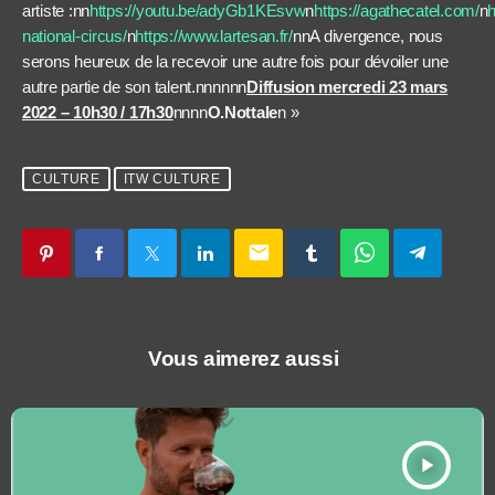
artiste :nn
https://youtu.be/adyGb1KEsvw
n
https://agathecatel.com/
n
h
national-circus/
n
https://www.lartesan.fr/
nnA divergence, nous
serons heureux de la recevoir une autre fois pour dévoiler une
autre partie de son talent.nnnnnn
Diffusion mercredi 23 mars
2022 – 10h30 / 17h30
nnnn
O.Nottale
n »
CULTURE
ITW CULTURE
email
Vous aimerez aussi
play_arrow