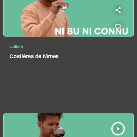
Culture
Costières de Nîmes
play_arrow