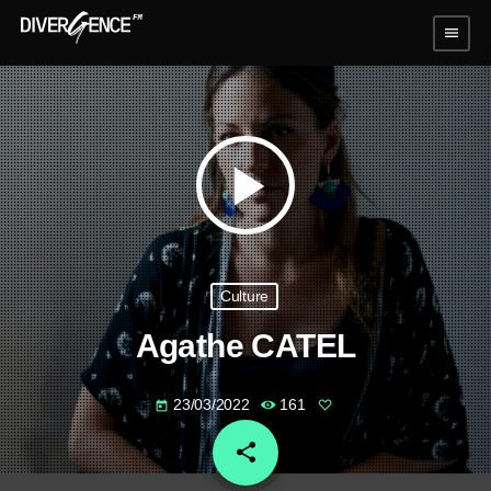
menu
play_arrow
Culture
Agathe CATEL
23/03/2022
161
today
share
email