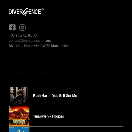
+33 9 52 61 81 36
contact@divergence-fm.org
56 rue de l'industrie, 34070 Montpellier
play_arrow
ÉCOUTER DIVERGENCE-FM
Beth Hart – You Still Got Me
Tinariwen – Hoggar