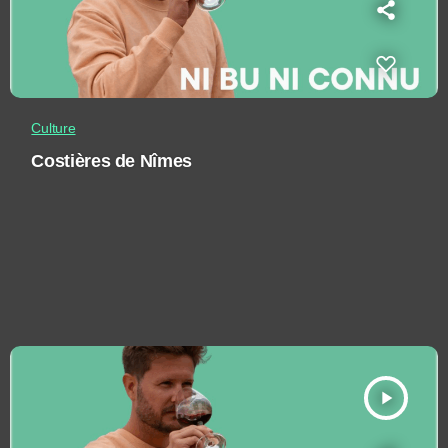
Culture
Costières de Nîmes
play_arrow