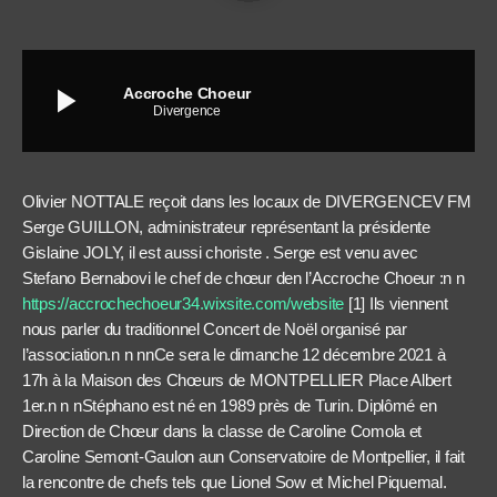
play_arrow
Accroche Choeur
Divergence
Olivier NOTTALE reçoit dans les locaux de DIVERGENCEV FM
Serge GUILLON, administrateur représentant la présidente
Gislaine JOLY, il est aussi choriste . Serge est venu avec
Stefano Bernabovi le chef de chœur den l’Accroche Choeur :n n
https://accrochechoeur34.wixsite.com/website
[1] Ils viennent
nous parler du traditionnel Concert de Noël organisé par
l’association.n n nnCe sera le dimanche 12 décembre 2021 à
17h à la Maison des Chœurs de MONTPELLIER Place Albert
1er.n n nStéphano est né en 1989 près de Turin. Diplômé en
Direction de Chœur dans la classe de Caroline Comola et
Caroline Semont-Gaulon aun Conservatoire de Montpellier, il fait
la rencontre de chefs tels que Lionel Sow et Michel Piquemal.