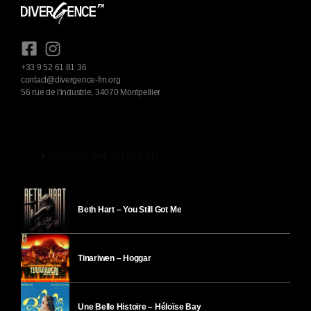
+33 9 52 61 81 36
contact@divergence-fm.org
56 rue de l'industrie, 34070 Montpellier
play_arrow
ÉCOUTER DIVERGENCE-FM
Beth Hart – You Still Got Me
Tinariwen – Hoggar
Une Belle Histoire – Héloïse Bay