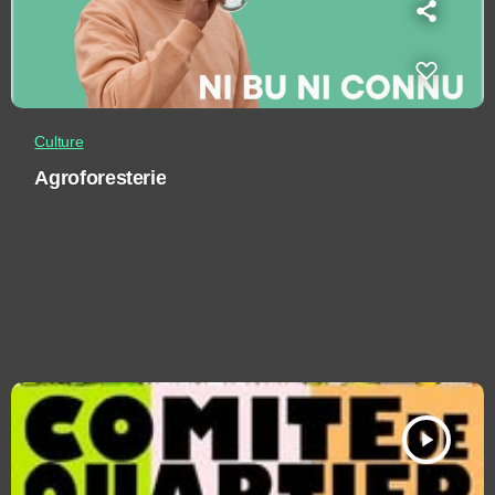
Culture
Agroforesterie
play_arrow