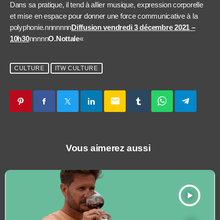
Dans sa pratique, il tend à allier musique, expression corporelle
et mise en espace pour donner une force communicative à la
polyphonie.nnnnnnn
Diffusion vendredi 3 décembre 2021 –
10h30
nnnnn
O.Nottale
«
CULTURE
ITW CULTURE
email
Vous aimerez aussi
play_arrow