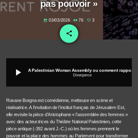
pas pouvoir »
03/03/2026
76
3
today
share
email
3
play_arrow
A Palestinian Woman Assembly ou comment rapporter « les faits de celles qui sont censées ne pas pouvoir »
Divergence
Roxane Borgna est comédienne, metteuse en scène et
réalisatrice. A l’invitation de l’institut français de Jérusalem Est,
elle revisite la pièce d’Aristophane « l’assemblée des femmes »
avec des acteur.trices du Théâtre National Palestinien, cette
pièce antique (-392 avant J.-C.) où les femmes prennent le
pouvoir et la place des hommes au Parlement pour transformer