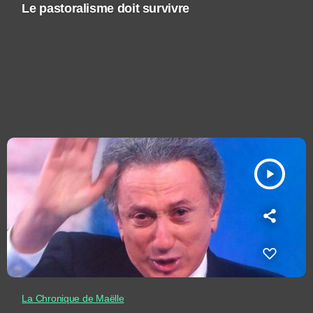
Le pastoralisme doit survivre
play_arrow
La Chronique de Maëlle