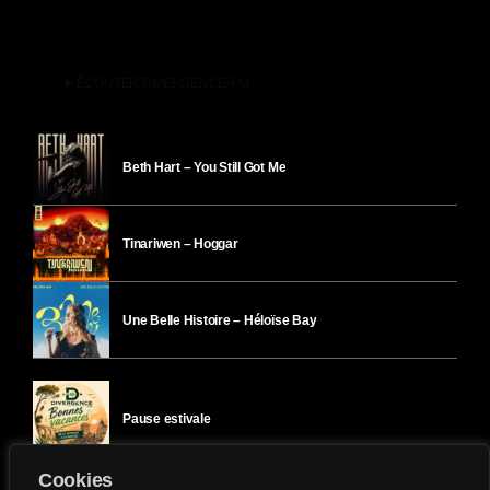
play_arrow
ÉCOUTER DIVERGENCE-FM
Beth Hart – You Still Got Me
Tinariwen – Hoggar
Une Belle Histoire – Héloïse Bay
Pause estivale
Cookies