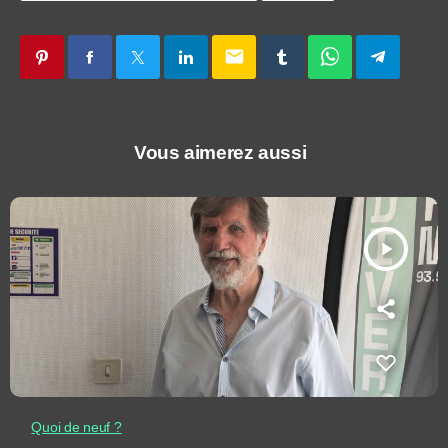
email
Vous aimerez aussi
play_arrow
Quoi de neuf ?