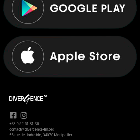
+33 9 52 61 81 36
contact@divergence-fm.org
56 rue de l'industrie, 34070 Montpellier