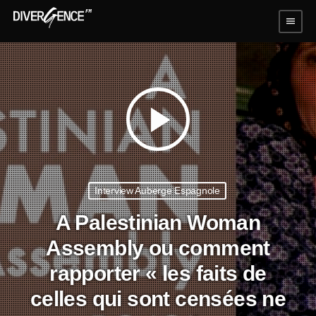
menu
play_arrow
Interview Auberge Espagnole
A Palestinian Woman
Assembly ou comment
rapporter « les faits de
celles qui sont censées ne