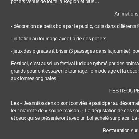
potiers venus de toute la Région et plus…
Animations 
‐ décoration de petits bols par le public, cuits dans différents 
‐ initiation au tournage avec l’aide des potiers,
‐ jeux des pignatas à briser (3 passages dans la journée), po
Festibol, c’est aussi un festival ludique rythmé par des animat
grands pourront essayer le tournage, le modelage et la déco
aux formes originales !
FESTISOUPE
Les « Jeannifossiens » sont conviés à participer au désorma
leur marmite de « soupe‐maison ». La dégustation de ces soup
et ceux qui se présenteront avec un bol acheté sur place. L
Restauration sur 