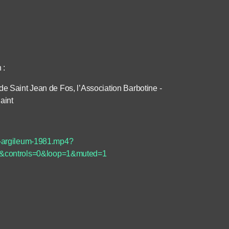
 :
de Saint Jean de Fos, l’Association Barbotine ‐
aint
te-argileum-1981.mp4?
1&controls=0&loop=1&muted=1