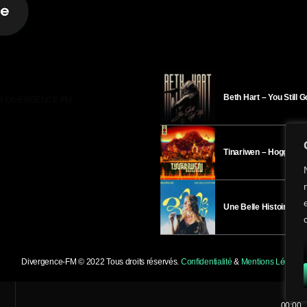
Beth Hart – You Still 
R DIVERGENCE-FM
Tinariwen – Hoggar
Une Belle Histoire – H
Divergence-FM © 2022 Tous droits réservés.
Confidentialité
&
Mentions Légales
.
00:00