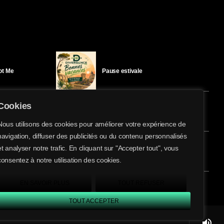
Got Me
Pause estivale
Cookies
Ici l’Ombre – mercredi 29 juillet
Nous utilisons des cookies pour améliorer votre expérience de
navigation, diffuser des publicités ou du contenu personnalisés
share
email
et analyser notre trafic. En cliquant sur "Accepter tout", vous
éloïse Bay
Ici l’Ombre – mardi 28 juillet
consentez à notre utilisation des cookies.
EN SAVOIR PLUS
TOUT REFUSER
TOUT ACCEPTER
volume_up