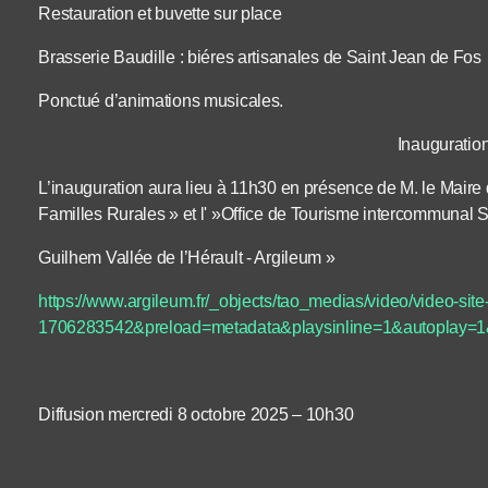
Restauration et buvette sur place
Brasserie Baudille : biéres artisanales de Saint Jean de Fos
Ponctué d’animations musicales.
Inauguration
L’inauguration aura lieu à 11h30 en présence de M. le Maire 
Familles Rurales » et l' »Office de Tourisme intercommunal S
Guilhem Vallée de l’Hérault ‐ Argileum »
https://www.argileum.fr/_objects/tao_medias/video/video-si
1706283542&preload=metadata&playsinline=1&autoplay=
Diffusion mercredi 8 octobre 2025 – 10h30