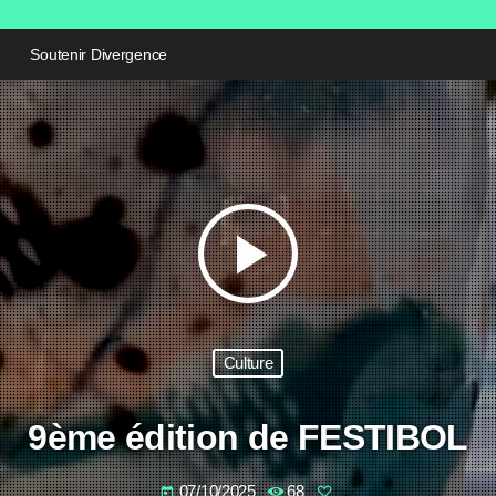
Soutenir Divergence
play_arrow
Culture
9ème édition de FESTIBOL
07/10/2025
68
today