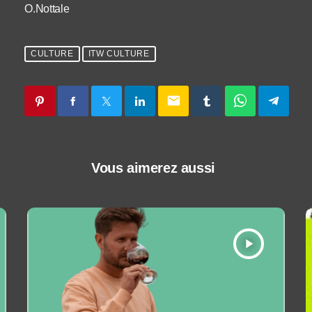
O.Nottale
CULTURE
ITW CULTURE
email
Vous aimerez aussi
play_arrow