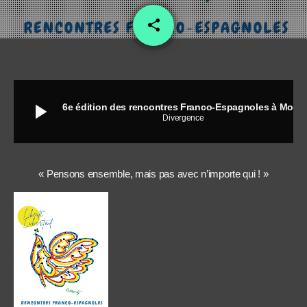
share
email
play_arrow
6e édition des rencontres Franco-Espagnoles à Montpellier
Divergence
« Pensons ensemble, mais pas avec n’importe qui ! »