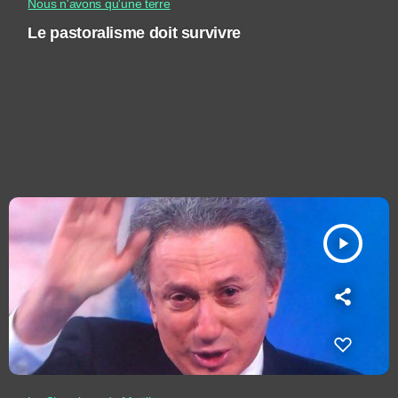
Nous n'avons qu'une terre
Le pastoralisme doit survivre
play_arrow