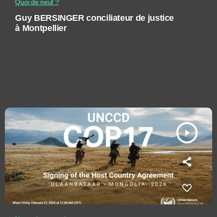
Quoi de neuf ?
Guy BERSINGER conciliateur de justice
à Montpellier
play_arrow