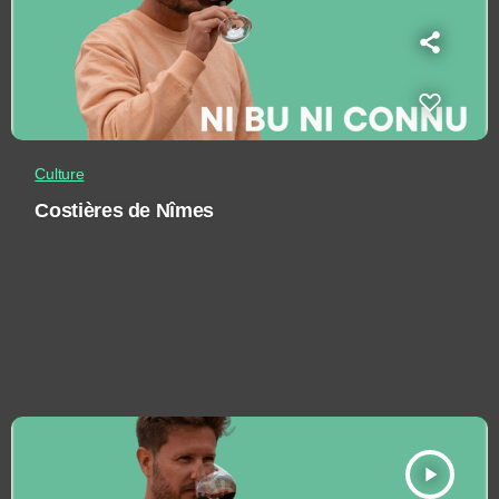
Culture
Costières de Nîmes
play_arrow