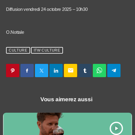
Diffusion vendredi 24 octobre 2025 – 10h30
O.Nottale
CULTURE
ITW CULTURE
email
Vous aimerez aussi
play_arrow