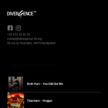
+33 9 52 61 81 36
contact@divergence-fm.org
56 rue de l'industrie, 34070 Montpellier
play_arrow
ÉCOUTER DIVERGENCE-FM
Beth Hart – You Still Got Me
Tinariwen – Hoggar