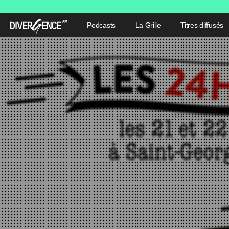
Podcasts
La Grille
Titres diffusés