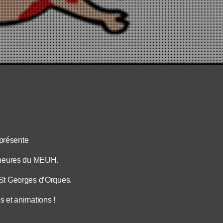
présente
 heures du MEUH.
St Georges d’Orques.
s et animations !