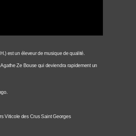
.) est un éleveur de musique de qualité.
e Agathe Ze Bouse qui deviendra rapidement un
ngo.
 Viticole des Crus Saint Georges