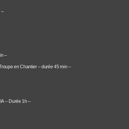
 –
in –
 Troupe en Chantier – durée 45 min –
CIA – Durée 1h –