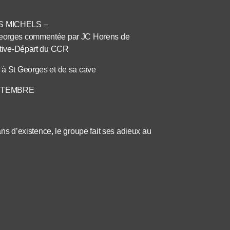
LES MICHELS –
t Georges commentée par JC Horens de
rative-Départ du CCR
e à St Georges et de sa cave
EPTEMBRE
 d’existence, le groupe fait ses adieux au