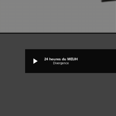
play_arrow
24 heures du MEUH
Divergence