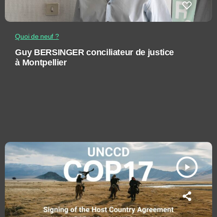
Quoi de neuf ?
Guy BERSINGER conciliateur de justice
à Montpellier
play_arrow