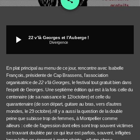
share
play_arrow
22 v’là Georges et l’Auberge !
Divergence
En plat principal au menu de ce jour, rencontre avec Isabelle
François, présidente de Cap Brassens, l’association
organisatrice de
22 v’là Georges
, le festival tout gratuit bien dans
l’esprit de Georges. Une septième édition qui est à la fois celle du
centenaire (de sa naissance le 12/octobre) et celle du
quarantenaire (de son départ, guitare au bras, vers d’autres
mondes, le 29 octobre).nIl y a aussi la question de la double
peine que subisse trop de femmes, à Montpellier comme
ailleurs : celle de l’agression dont elles sont trop souvent victimes
se trouvant doublée par ce qui leur est parfois, souvent, infligées
lorsqu’elles en viennent à porter plainte…nAutre chose