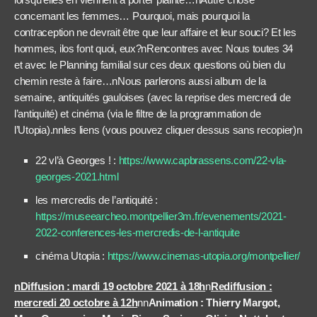
concernant les femmes… Pourquoi, mais pourquoi la
contraception ne devrait être que leur affaire et leur souci? Et les
hommes, ilos font quoi, eux?nRencontres avec Nous toutes 34
et avec le Planning familial sur ces deux questions où bien du
chemin reste à faire…nNous parlerons aussi album de la
semaine, antiquités gauloises (avec la reprise des mercredi de
l’antiquité) et cinéma (via le filtre de la programmation de
l’Utopia).nn
les liens
(vous pouvez cliquer dessus sans recopier)n
22 vl’à Georges ! :
https://www.capbrassens.com/22-vla-
georges-2021.html
les mercredis de l’antiquité :
https://museearcheo.montpellier3m.fr/evenements/2021-
2022-conferences-les-mercredis-de-l-antiquite
cinéma Utopia :
https://www.cinemas-utopia.org/montpellier/
nDiffusion : mardi 19 octobre 2021 à 18h
n
Rediffusion :
mercredi 20 octobre à 12h
nn
Animation : Thierry Margot,