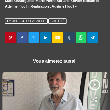
Marc Ossorguine, Marie Pierre Soriano, Olivier Nottale et
Adeline Floc’h
n
Réalisation : Adeline Floc’h
«
L'AUBERGE ESPAGNOLE
SOCIÉTÉ
email
Vous aimerez aussi
play_arrow