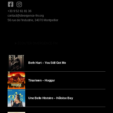
+33 9 52 61 81 36
contact@divergence-fm.org
56 rue de l'industrie, 34070 Montpellier
play_arrow
ÉCOUTER DIVERGENCE-FM
Beth Hart – You Still Got Me
Tinariwen – Hoggar
Une Belle Histoire – Héloïse Bay