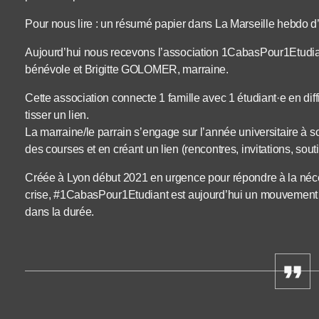
Pour nous lire : un résumé papier dans La Marseille hebdo d’O
Aujourd’hui nous recevons l’association 1CabasPour1Etudi
bénévole et Brigitte GOLOMER, marraine.
Cette association connecte 1 famille avec 1 étudiant·e en diffi
tisser un lien.
La marraine/le parrain s’engage sur l’année universitaire à so
des courses et en créant un lien (rencontres, invitations, sou
Créée à Lyon début 2021 en urgence pour répondre à la nécess
crise, #1CabasPour1Etudiant est aujourd’hui un mouvement prése
dans la durée.