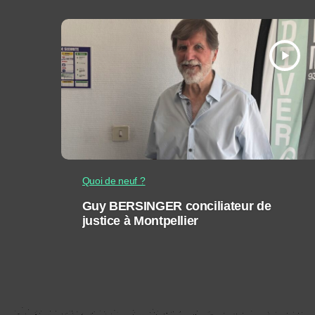
play_arrow
Quoi de neuf ?
Guy BERSINGER conciliateur de
justice à Montpellier