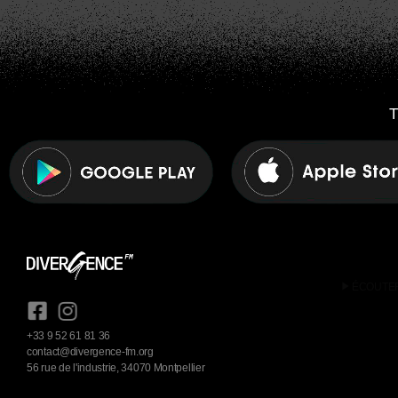
T
play_arrow
ÉCOUTE
+33 9 52 61 81 36
contact@divergence-fm.org
56 rue de l'industrie, 34070 Montpellier