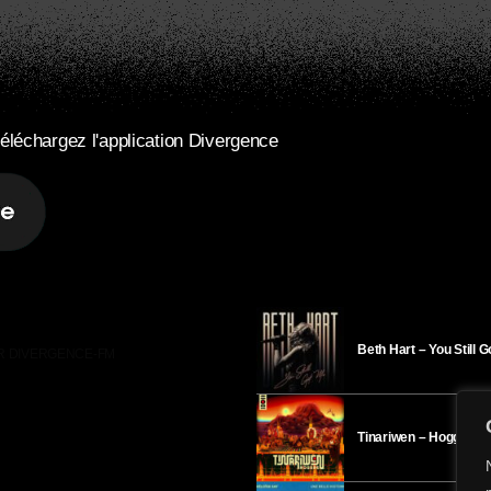
éléchargez l'application Divergence
Beth Hart – You Still 
R DIVERGENCE-FM
Tinariwen – Hoggar