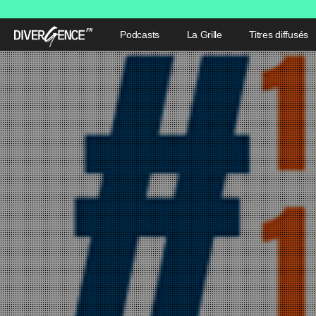
Podcasts
La Grille
Titres diffusés