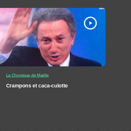
play_arrow
La Chronique de Maëlle
Crampons et caca-culotte