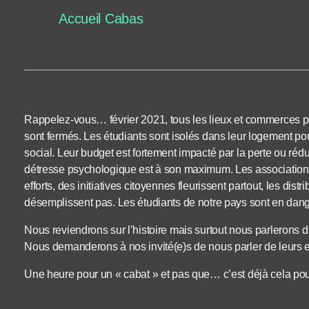
Accueil Cabas
Rappelez-vous… février 2021, tous les lieux et commerces p
sont fermés. Les étudiants sont isolés dans leur logement pou
social. Leur budget est fortement impacté par la perte ou rédu
détresse psychologique est à son maximum. Les associations 
efforts, des initiatives citoyennes fleurissent partout, les dis
désemplissent pas. Les étudiants de notre pays sont en dang
Nous reviendrons sur l’histoire mais surtout nous parlerons du
Nous demanderons à nos invité(e)s de nous parler de leurs e
Une heure pour un « cabat » et pas que… c’est déjà cela pour