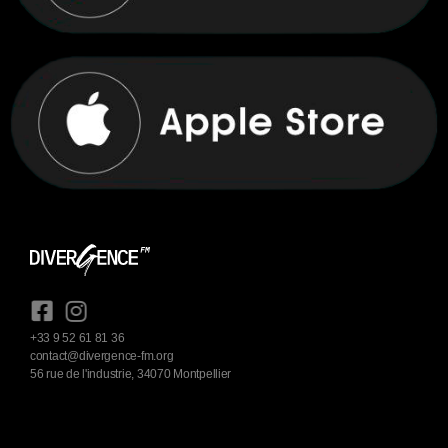
+33 9 52 61 81 36
contact@divergence-fm.org
56 rue de l'industrie, 34070 Montpellier