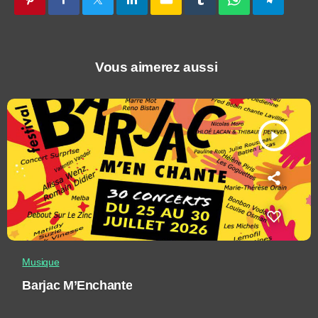
Vous aimerez aussi
play_arrow
Musique
Barjac M’Enchante