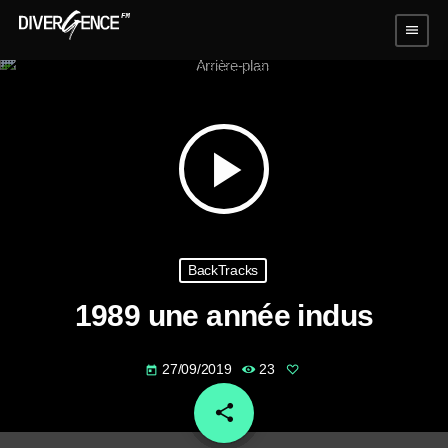
menu
play_arrow
BackTracks
1989 une année indus
27/09/2019
23
today
share
email