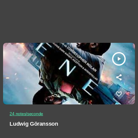
play_arrow
24 notes/seconde
Ludwig Göransson