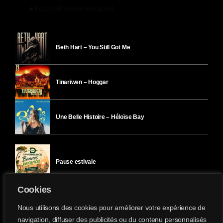
play_arrow
ÉCOUTER DIVERGENCE-FM
Beth Hart – You Still Got Me
Tinariwen – Hoggar
Une Belle Histoire – Héloïse Bay
Pause estivale
Cookies
Ici l’Ombre – mercredi 29 juillet
Nous utilisons des cookies pour améliorer votre expérience de
navigation, diffuser des publicités ou du contenu personnalisés