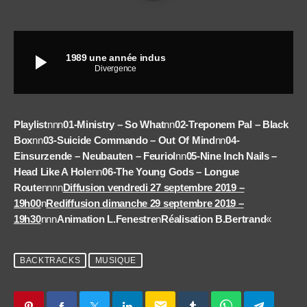
play_arrow
1989 une année indus
Divergence
Playlist
nnn
01-Ministry – So What
nn
02-Treponem Pal – Black
Box
nn
03-Suicide Commando – Out Of Mind
nn
04-
Einsurzende – Neubauten – Feuriol
nn
05-Nine Inch Nails –
Head Like A Hole
nn
06-The Young Gods – Longue
Route
nnnn
Diffusion vendredi 27 septembre 2019 –
19h00
n
Rediffusion dimanche 29 septembre 2019 –
19h30
nnn
Animation L.Fenestre
n
Réalisation B.Bertrand
«
BACKTRACKS
MUSIQUE
email