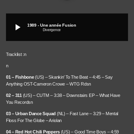
play_arrow
1989 - Une année Fusion
Divergence
Tracklist :
n
n
01 – Fishbone
(US) – Skankin’ To The Beat – 4:45 – Say
Anything OST-Cameron Crowe – WTG Rds
n
02 – 311
(US) – CUTM – 3:38 – Downstairs EP – What Have
You Records
n
03 – Urban Dance Squad
(NL) – Fast Lane – 3:29 – Mental
Floss For The Globe – Ariola
n
04 – Red Hot Chili Peppers
(US) – Good Time Boys – 4:59