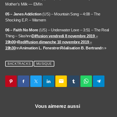
Mother’s Milk — EMI
n
05 – Janes Addiction
(US) – Mountain Song – 4:08 – The
Shocking E.P. – Warner
n
06 – Faith No More
(US) – Underwater Love – 3:51 – The Real
Thing – Slashnn
Diffusion vendredi 8 novembre 2019 –
19h00
n
Rediffusion dimanche 10 novembre 2019 –
19h30
nn
Animation L. Fenestre
n
Réalisation B. Bertrand
n »
BACKTRACKS
MUSIQUE
email
Vous aimerez aussi