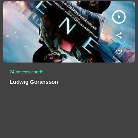
play_arrow
24 notes/seconde
Ludwig Göransson