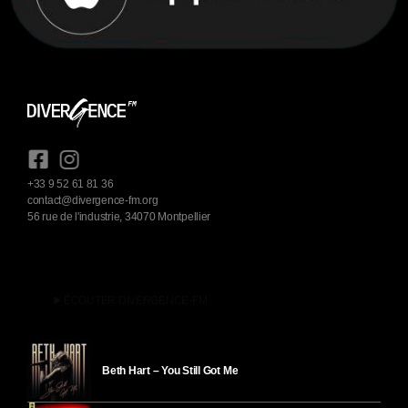
+33 9 52 61 81 36
contact@divergence-fm.org
56 rue de l'industrie, 34070 Montpellier
play_arrow
ÉCOUTER DIVERGENCE-FM
Beth Hart – You Still Got Me