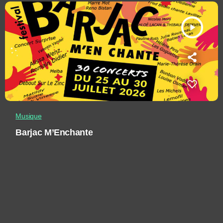
play_arrow
Musique
Barjac M’Enchante