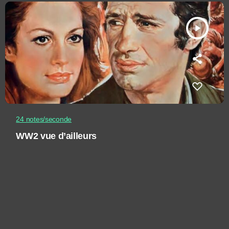
play_arrow
24 notes/seconde
WW2 vue d’ailleurs