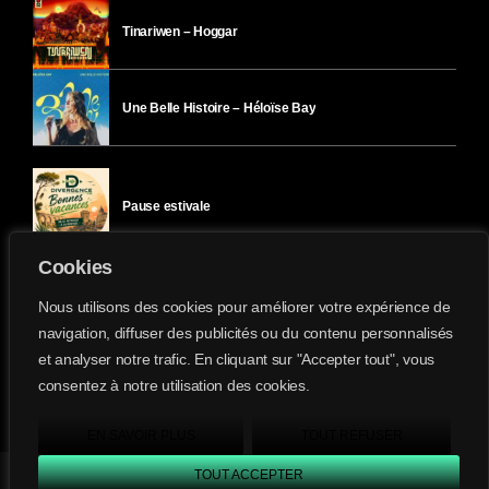
Tinariwen – Hoggar
Une Belle Histoire – Héloïse Bay
Pause estivale
Cookies
Ici l’Ombre – mercredi 29 juillet
Nous utilisons des cookies pour améliorer votre expérience de
navigation, diffuser des publicités ou du contenu personnalisés
et analyser notre trafic. En cliquant sur "Accepter tout", vous
Ici l’Ombre – mardi 28 juillet
consentez à notre utilisation des cookies.
Divergence-FM © 2022 Tous droits réservés.
Confidentialité
&
Mentions Légales
.
EN SAVOIR PLUS
TOUT REFUSER
TOUT ACCEPTER
Divergence FM
play_arrow
keyboard_arrow_right