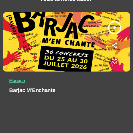
play_arrow
Musique
Barjac M’Enchante