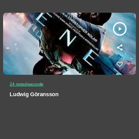
play_arrow
24 notes/seconde
Ludwig Göransson