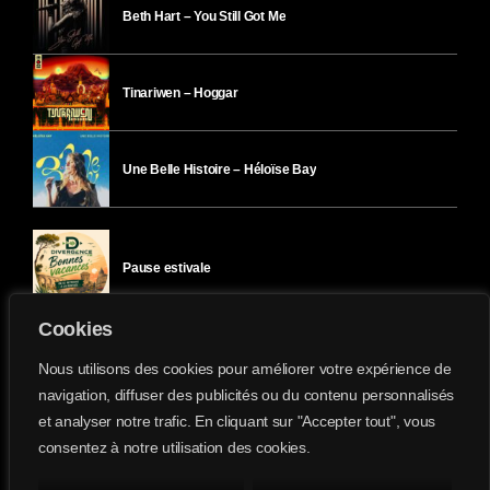
Beth Hart – You Still Got Me
Tinariwen – Hoggar
Une Belle Histoire – Héloïse Bay
Pause estivale
Cookies
Ici l’Ombre – mercredi 29 juillet
Nous utilisons des cookies pour améliorer votre expérience de
navigation, diffuser des publicités ou du contenu personnalisés
et analyser notre trafic. En cliquant sur "Accepter tout", vous
Ici l’Ombre – mardi 28 juillet
consentez à notre utilisation des cookies.
Divergence-FM © 2022 Tous droits réservés.
Confidentialité
&
Mentions Légales
.