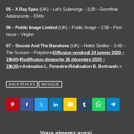
05 – X Ray Spex
(UK) – Let’s Submerge – 3:29 – Germfree
Adolescents – EMI
n
06 – Public Image Limited
(UK) – Public Image – 2:58 – First
Issue – Virgin
n
07 – Siouxie And The Banshees
(UK) – Helter Skelter – 3:48 –
The Scream – Polydornn
Diffusion vendredi 24 janvier 2020 –
19h00
n
Rediffusion dimanche 26 décembre 2020 –
19h30
nn
Animation L. Fenestre
n
Réalisation B. Bertrand
n »
BACKTRACKS
MUSIQUE
email
Vous aimerez aussi