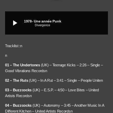
play_arrow
1978- Une année Punk
Divergence
Tracklist :
n
n
01 – The Undertones
(UK) – Teenage Kicks – 2:26 – Single –
Good Vibrations Records
n
02 – The Ruts
(UK) – In A Rut – 3:41 – Single – People Unite
n
03 – Buzzcocks
(UK) – E.S.P. – 4:50 – Love Bites – United
Artists Records
n
04 – Buzzcocks
(UK) – Autonomy – 3:45 – Another Music In A
Different Kitchen – United Artists Records
n