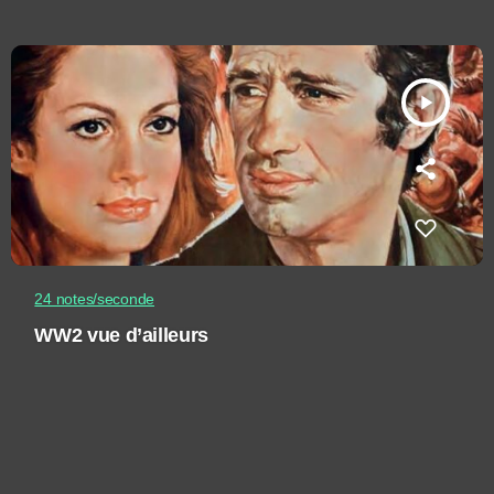
play_arrow
24 notes/seconde
WW2 vue d’ailleurs