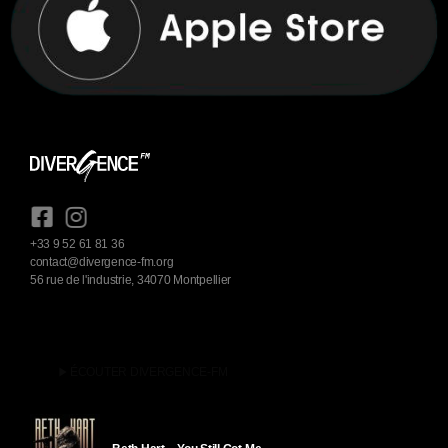
+33 9 52 61 81 36
contact@divergence-fm.org
56 rue de l'industrie, 34070 Montpellier
play_arrow
ÉCOUTER DIVERGENCE-FM