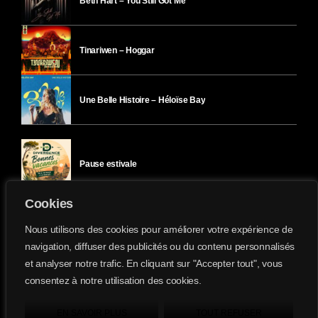
Beth Hart – You Still Got Me
Tinariwen – Hoggar
Une Belle Histoire – Héloïse Bay
Pause estivale
Cookies
Ici l’Ombre – mercredi 29 juillet
Nous utilisons des cookies pour améliorer votre expérience de
navigation, diffuser des publicités ou du contenu personnalisés
et analyser notre trafic. En cliquant sur "Accepter tout", vous
Ici l’Ombre – mardi 28 juillet
consentez à notre utilisation des cookies.
Divergence-FM © 2022 Tous droits réservés.
Confidentialité
&
Mentions Légales
.
EN SAVOIR PLUS
TOUT REFUSER