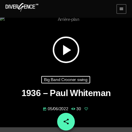
menu
play_arrow
Big Band Crooner swing
1936 – Paul Whiteman
05/06/2022
30
today
share
email