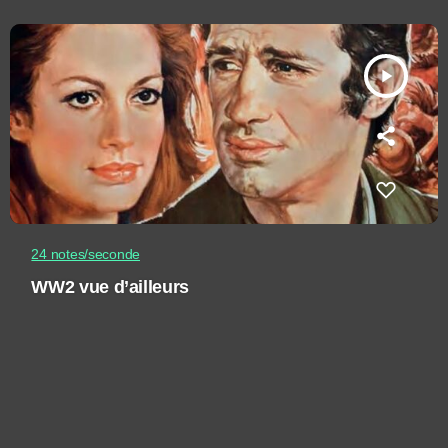
play_arrow
24 notes/seconde
WW2 vue d’ailleurs