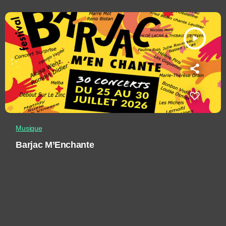
play_arrow
Musique
Barjac M’Enchante