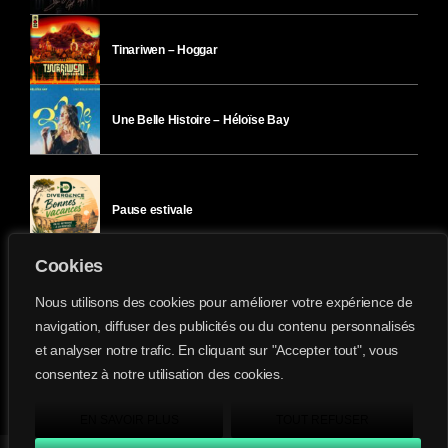
Tinariwen – Hoggar
Une Belle Histoire – Héloïse Bay
Pause estivale
Cookies
Ici l’Ombre – mercredi 29 juillet
Nous utilisons des cookies pour améliorer votre expérience de
navigation, diffuser des publicités ou du contenu personnalisés
et analyser notre trafic. En cliquant sur "Accepter tout", vous
Ici l’Ombre – mardi 28 juillet
consentez à notre utilisation des cookies.
Divergence-FM © 2022 Tous droits réservés.
Confidentialité
&
Mentions Légales
.
EN SAVOIR PLUS
TOUT REFUSER