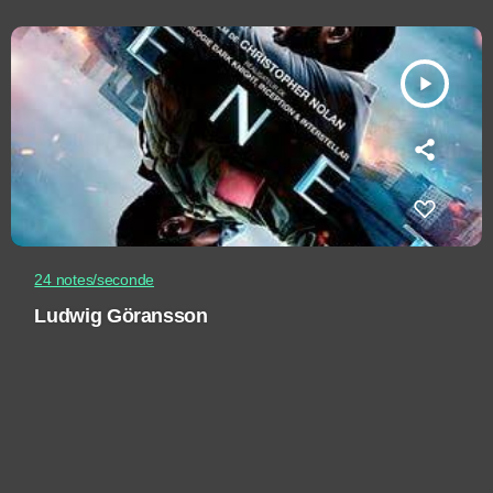
play_arrow
24 notes/seconde
Ludwig Göransson