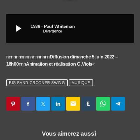
play_arrow
1936 - Paul Whiteman
Divergence
nnnnnnnnnnnnnnnnnn
Diffusion dimanche 5 juin 2022 –
18h00
nnn
Animation et réalisation G.Viols
«
BIG BAND CROONER SWING
MUSIQUE
email
Vous aimerez aussi