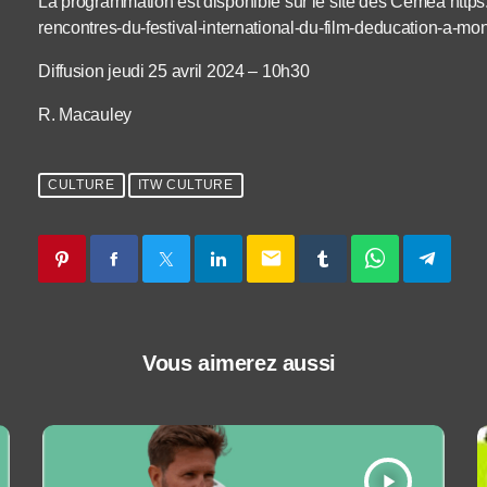
La programmation est disponible sur le site des Ceméa https:
rencontres-du-festival-international-du-film-deducation-a-mo
Diffusion jeudi 25 avril 2024 – 10h30
R. Macauley
CULTURE
ITW CULTURE
email
Vous aimerez aussi
play_arrow