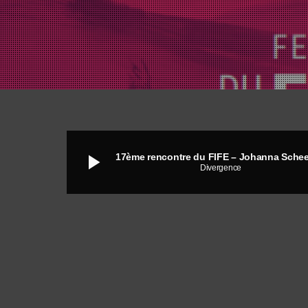
play_arrow
17ème rencontre du FIFE – Johanna Sche
Divergence