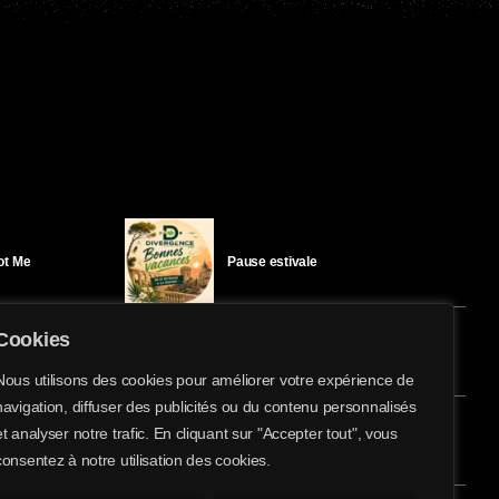
Got Me
Pause estivale
Cookies
Ici l’Ombre – mercredi 29 juillet
Nous utilisons des cookies pour améliorer votre expérience de
navigation, diffuser des publicités ou du contenu personnalisés
share
email
et analyser notre trafic. En cliquant sur "Accepter tout", vous
éloïse Bay
Ici l’Ombre – mardi 28 juillet
consentez à notre utilisation des cookies.