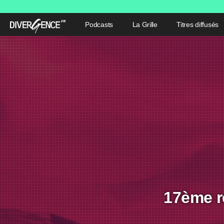
Podcasts
La Grille
Titres diffusés
17ème r