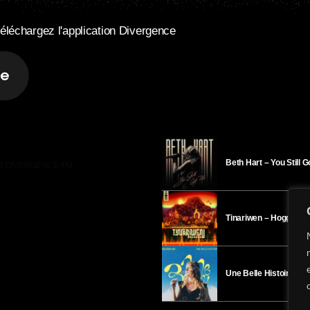
éléchargez l'application Divergence
Beth Hart – You Still 
R DIVERGENCE-FM
Tinariwen – Hoggar
Une Belle Histoire – H