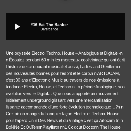
play_arrow
#16 Eat The Banker
Divergence
Une odyssée Electro, Techno, House – Analogique et Digitale -n
n Écoutez pendant 60 min les morceaux cool vintage qui ont écrit
l histoire de ce courant musical et aussi, Ladies and Gentlemen,
des nouveautés bonnes pour l’esprit et le corp.n n ARTOCAM,
c’est 30 ans d’Electronic Music au travers de nos émissions à
tendance Electro, House, et Techno.n La période Analogique, son
évolution vers le Digital… Que nous a apporté un mouvement
initialement underground glissant vers une mercantilisation
lissante accompagnée d’une forte évolution technologique…?n n
Ce soir on mange du banquier façon Electro et Techno. House
pour l’apéro…n n Des News et du Vintage c est ça Artocam !n n
BoNNe EcOuTennn
Playlist
n nn1 Coldcut Doctorin’ The House