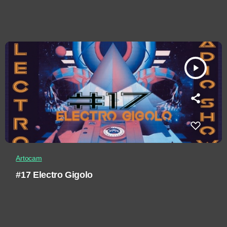
play_arrow
Artocam
#17 Electro Gigolo