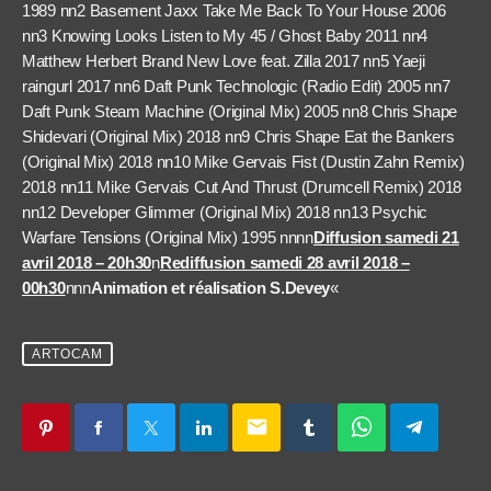
1989 nn2 Basement Jaxx Take Me Back To Your House 2006
nn3 Knowing Looks Listen to My 45 / Ghost Baby 2011 nn4
Matthew Herbert Brand New Love feat. Zilla 2017 nn5 Yaeji
raingurl 2017 nn6 Daft Punk Technologic (Radio Edit) 2005 nn7
Daft Punk Steam Machine (Original Mix) 2005 nn8 Chris Shape
Shidevari (Original Mix) 2018 nn9 Chris Shape Eat the Bankers
(Original Mix) 2018 nn10 Mike Gervais Fist (Dustin Zahn Remix)
2018 nn11 Mike Gervais Cut And Thrust (Drumcell Remix) 2018
nn12 Developer Glimmer (Original Mix) 2018 nn13 Psychic
Warfare Tensions (Original Mix) 1995 nnnn
Diffusion samedi 21
avril 2018 – 20h30
n
Rediffusion samedi 28 avril 2018 –
00h30
nnn
Animation et réalisation S.Devey
«
ARTOCAM
email