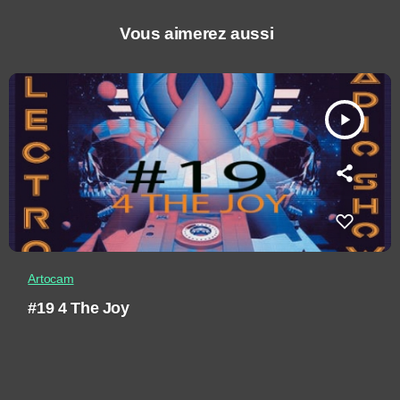
Vous aimerez aussi
play_arrow
Artocam
#19 4 The Joy