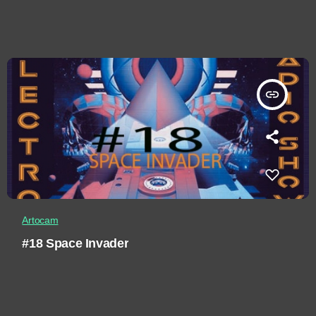
insert_link
Artocam
#18 Space Invader