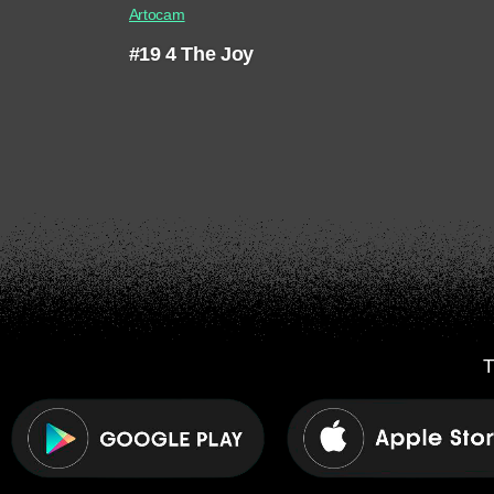
Artocam
#19 4 The Joy
T