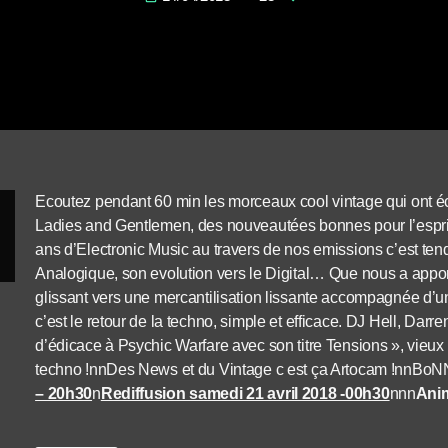
Ecoutez pendant 60 min les morceaux cool vintage qui ont écri
Ladies and Gentlemen, des nouveautées bonnes pour l’esprit
ans d’Electronic Music au travers de nos emissions c’est te
Analogique, son evolution vers le Digital… Que nous a app
glissant vers une mercantilisation lissante accompagnée d’
c’est le retour de la techno, simple et efficace. DJ Hell, D
d’édicace à Psychic Warfare avec son titre Tensions », vieux sc
techno !nnDes News et du Vintage c est ça Artocam !nnBo
– 20h30
n
Rediffusion samedi 21 avril 2018 -00h30
nnn
Anim