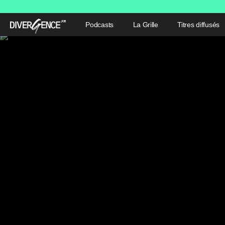
Podcasts
La Grille
Titres diffusés