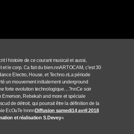
t l histoire de ce courant musical et aussi,
 et le corp. Ca fait du bien.nnARTOCAM, c’est 30
ndance Electro, House, et Techno.nLa période
orté un mouvement initialement underground
une forte evolution technologique…?nnCe soir
arren Emerson, Rebekah and more et spéciale
ud de détroit, qui pourrait être la définition de la
NNe EcOuTe !nnnn
Diffusion samedi14 avril 2018
ation et réalisation S.Devey
«