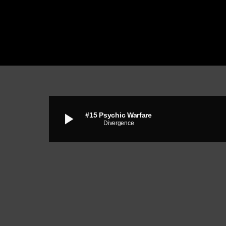
play_arrow
#15 Psychic Warfare
Divergence