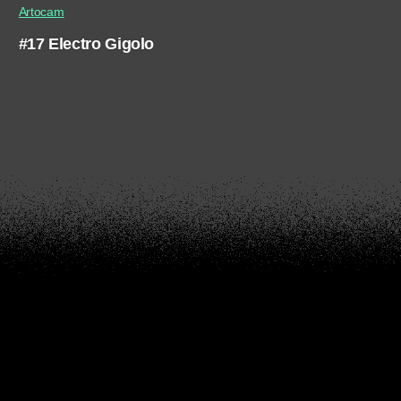
Artocam
#17 Electro Gigolo