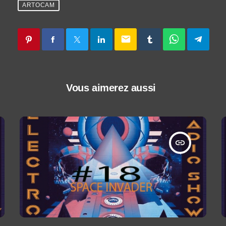
ARTOCAM
email
Vous aimerez aussi
insert_link