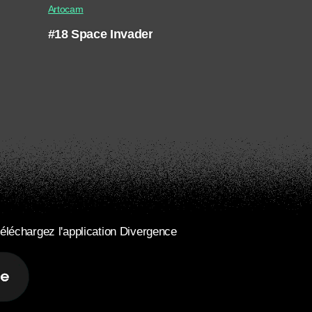
Artocam
#18 Space Invader
éléchargez l'application Divergence