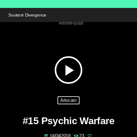
Soutenir Divergence
play_arrow
Artocam
#15 Psychic Warfare
14/04/2018
23
today