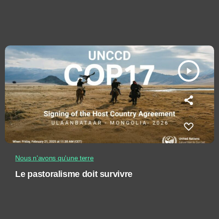
play_arrow
Nous n'avons qu'une terre
Le pastoralisme doit survivre