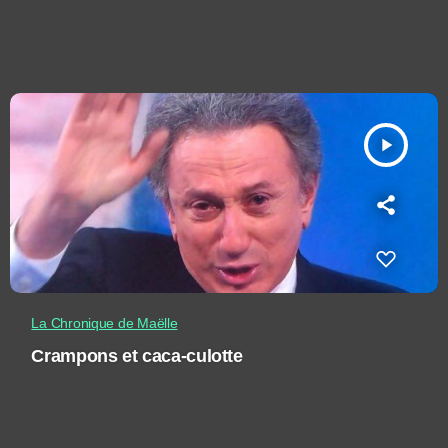
play_arrow
La Chronique de Maëlle
Crampons et caca-culotte