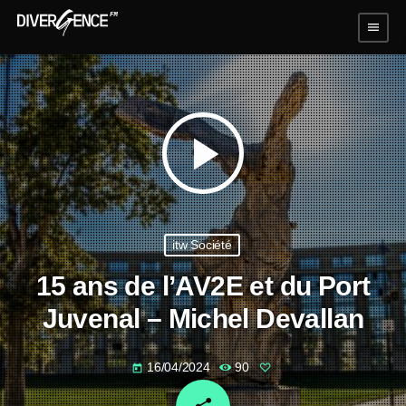
menu
play_arrow
itw Société
15 ans de l’AV2E et du Port
Juvenal – Michel Devallan
16/04/2024
90
today
email