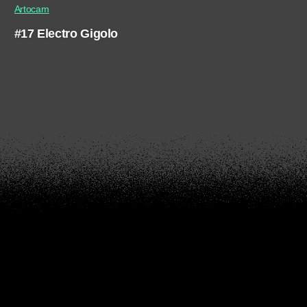
Artocam
#17 Electro Gigolo