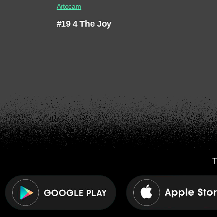
Artocam
#19 4 The Joy
T