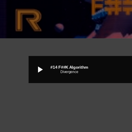
play_arrow
#14 F##K Algorithm
Divergence