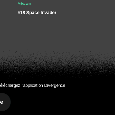
Artocam
#18 Space Invader
éléchargez l'application Divergence