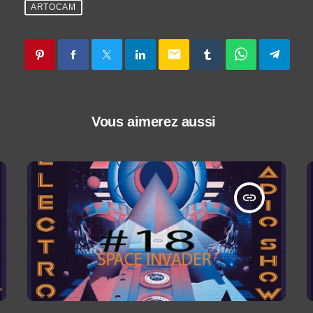
ARTOCAM
email
Vous aimerez aussi
insert_link