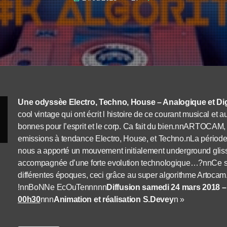
Une odyssèe Electro, Techno, House – Analogique et Dig
cool vintage qui ont écrit l histoire de ce courant musical e
bonnes pour l’esprit et le corp. Ca fait du bien.nnARTOCAM, 
emissions à tendance Electro, House, et Techno.nLa période
nous a apporté un mouvement initialement underground glissa
accompagnée d’une forte evolution technologique…?nnCe soir
différentes époques, ceci grâce au super algorithme Artoca
!nnBoNNe EcOuTennnnn
Diffusion samedi 24 mars 2018 
00h30
nnn
Animation et réalisation S.Devey
n »