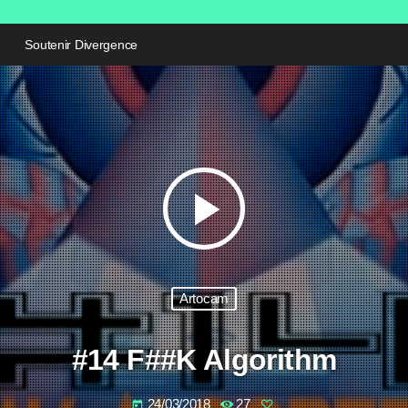
Soutenir Divergence
play_arrow
Artocam
#14 F##K Algorithm
24/03/2018
27
today