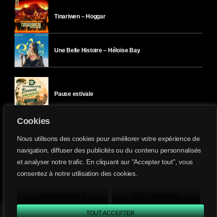
Tinariwen – Hoggar
Une Belle Histoire – Héloïse Bay
Pause estivale
Cookies
Ici l’Ombre – mercredi 29 juillet
Nous utilisons des cookies pour améliorer votre expérience de
navigation, diffuser des publicités ou du contenu personnalisés
et analyser notre trafic. En cliquant sur "Accepter tout", vous
Ici l’Ombre – mardi 28 juillet
consentez à notre utilisation des cookies.
Divergence-FM © 2022 Tous droits réservés.
Confidentialité
&
Mentions Légales
.
EN SAVOIR PLUS
TOUT REFUSER
TOUT ACCEPTER
Divergence FM