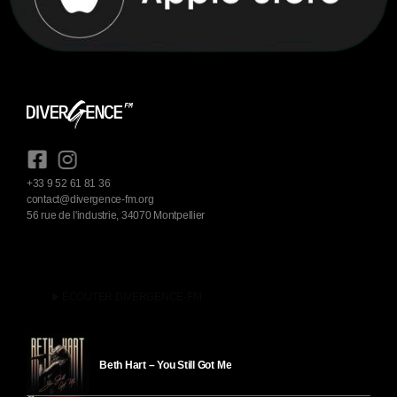
+33 9 52 61 81 36
contact@divergence-fm.org
56 rue de l'industrie, 34070 Montpellier
play_arrow
ÉCOUTER DIVERGENCE-FM
Beth Hart – You Still Got Me