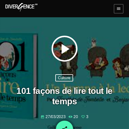
menu
play_arrow
Culture
101 façons de lire tout le
temps
27/03/2023
20
3
today
email