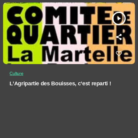
play_arrow
Culture
L’Agripartie des Bouisses, c’est reparti !