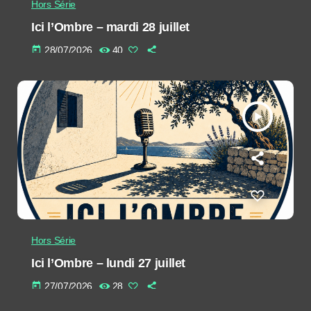
Hors Série
Ici l’Ombre – mardi 28 juillet
today
28/07/2026
40
play_arrow
Hors Série
Ici l’Ombre – lundi 27 juillet
today
27/07/2026
28