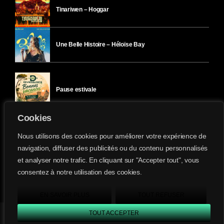
Tinariwen – Hoggar
Une Belle Histoire – Héloïse Bay
Pause estivale
Cookies
Ici l’Ombre – mercredi 29 juillet
Nous utilisons des cookies pour améliorer votre expérience de
navigation, diffuser des publicités ou du contenu personnalisés
et analyser notre trafic. En cliquant sur "Accepter tout", vous
Ici l’Ombre – mardi 28 juillet
consentez à notre utilisation des cookies.
Divergence-FM © 2022 Tous droits réservés.
Confidentialité
&
Mentions Légales
.
EN SAVOIR PLUS
TOUT REFUSER
TOUT ACCEPTER
Divergence FM
play_arrow
keyboard_arrow_right