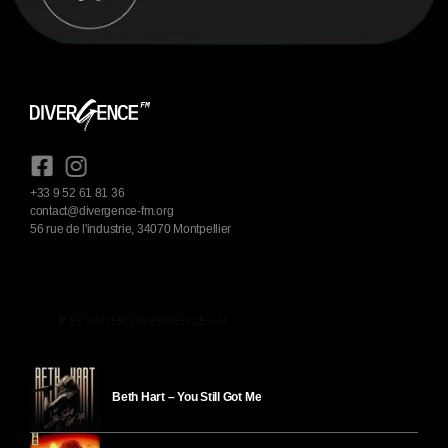
+33 9 52 61 81 36
contact@divergence-fm.org
56 rue de l'industrie, 34070 Montpellier
play_arrow
ÉCOUTER DIVERGENCE-FM
Beth Hart – You Still Got Me