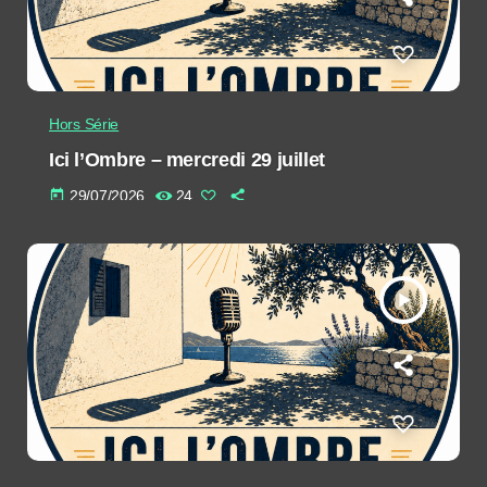
Hors Série
Ici l’Ombre – mercredi 29 juillet
today
29/07/2026
24
play_arrow