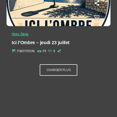
Hors Série
Ici l’Ombre – jeudi 23 juillet
today
23/07/2026
23
3
CHARGER PLUS