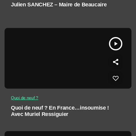
Julien SANCHEZ – Maire de Beaucaire
play_arrow
Quoi de neuf ?
Quoi de neuf ? En France…insoumise !
Avec Muriel Ressiguier