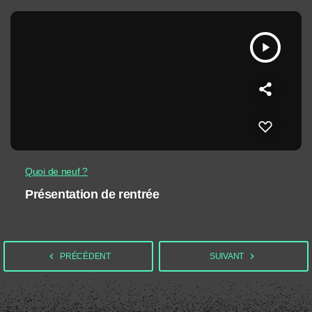
play_arrow
Quoi de neuf ?
Présentation de rentrée
navigate_before
navigate_next
PRÉCÉDENT
SUIVANT