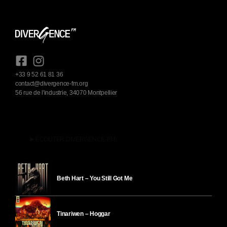
+33 9 52 61 81 36
contact@divergence-fm.org
56 rue de l'industrie, 34070 Montpellier
play_arrow
ÉCOUTER DIVERGENCE-FM
Beth Hart – You Still Got Me
Tinariwen – Hoggar