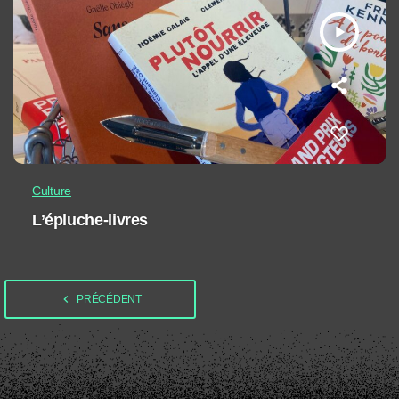
play_arrow
Culture
L’épluche-livres
navigate_before
PRÉCÉDENT