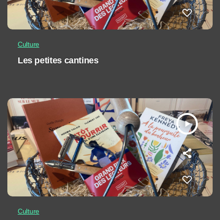
Culture
Les petites cantines
play_arrow
Culture