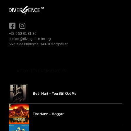
+33 9 52 61 81 36
contact@divergence-fm.org
56 rue de l'industrie, 34070 Montpellier
play_arrow
ÉCOUTER DIVERGENCE-FM
Beth Hart – You Still Got Me
Tinariwen – Hoggar