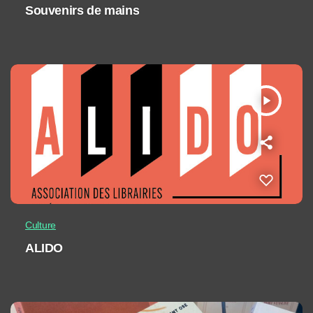
Souvenirs de mains
play_arrow
Culture
ALIDO