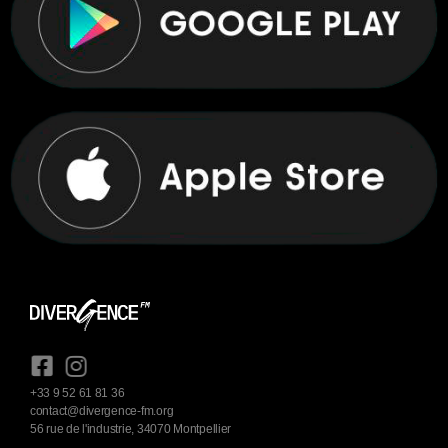
+33 9 52 61 81 36
contact@divergence-fm.org
56 rue de l'industrie, 34070 Montpellier