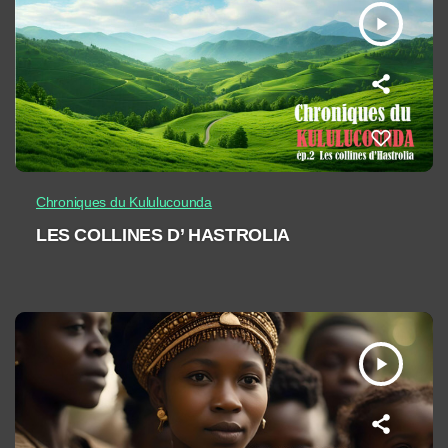
play_arrow
Chroniques du Kululucounda
LES COLLINES D’ HASTROLIA
play_arrow