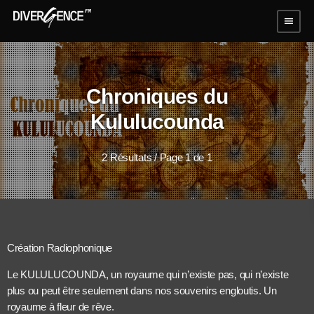
menu
Chroniques du
Kululucounda
2 Résultats / Page 1 de 1
Création Radiophonique
Le KULULUCOUNDA, un royaume qui n’existe pas, qui n’existe
plus ou peut être seulement dans nos souvenirs engloutis. Un
royaume à fleur de rêve.