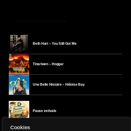
play_arrow
ÉCOUTER DIVERGENCE-FM
Beth Hart – You Still Got Me
Tinariwen – Hoggar
Une Belle Histoire – Héloïse Bay
Pause estivale
Cookies