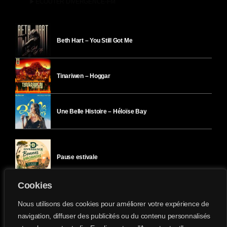
play_arrow
ÉCOUTER DIVERGENCE-FM
Beth Hart – You Still Got Me
Tinariwen – Hoggar
Une Belle Histoire – Héloïse Bay
Pause estivale
Cookies
Ici l’Ombre – mercredi 29 juillet
Nous utilisons des cookies pour améliorer votre expérience de
navigation, diffuser des publicités ou du contenu personnalisés