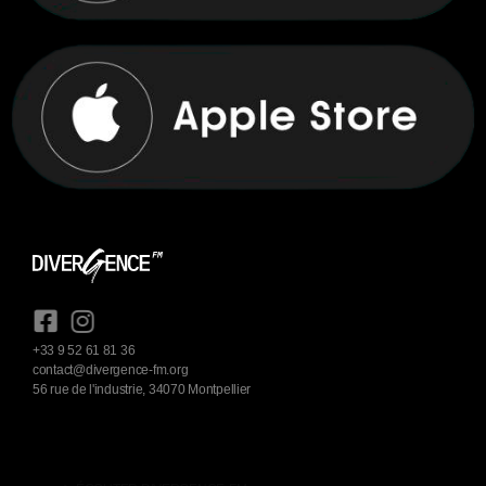
+33 9 52 61 81 36
contact@divergence-fm.org
56 rue de l'industrie, 34070 Montpellier