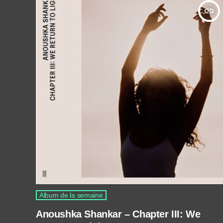
insert_link
Album de la semaine
Anoushka Shankar – Chapter III: We