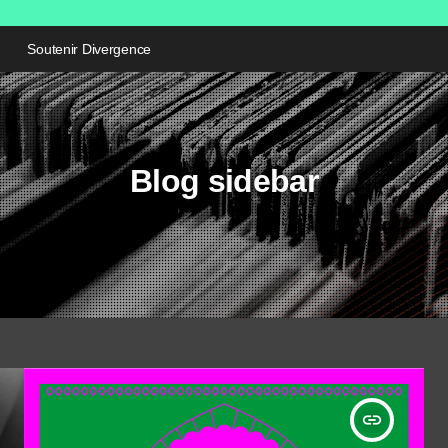
Soutenir Divergence
Blog sidebar
insert_link