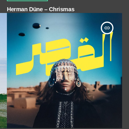
Herman Düne – Chrismas
insert_link