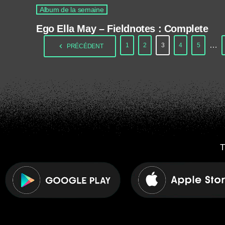
Album de la semaine
Ego Ella May – Fieldnotes : Complete
…
1
2
3
4
5
navigate_before
PRÉCÉDENT
T