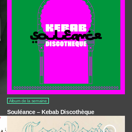
Album de la semaine
Souléance – Kebab Discothèque
insert_link