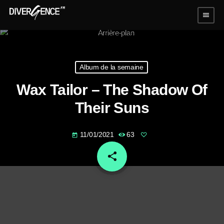
menu
Album de la semaine
Wax Tailor – The Shadow Of
Their Suns
11/01/2021
63
today
share
email