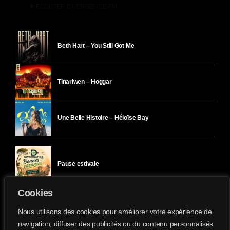
play_arrow
ÉCOUTER DIVERGENCE-FM
Beth Hart – You Still Got Me
Tinariwen – Hoggar
Une Belle Histoire – Héloïse Bay
Pause estivale
Cookies
Ici l’Ombre – mercredi 29 juillet
Nous utilisons des cookies pour améliorer votre expérience de
navigation, diffuser des publicités ou du contenu personnalisés