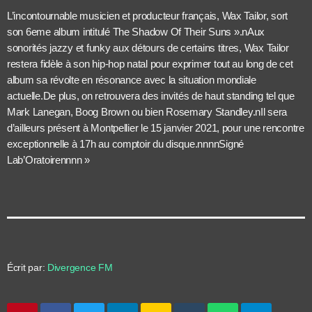
L’incontournable musicien et producteur français, Wax Tailor, sort
son 6eme album intitulé The Shadow Of Their Suns ».nAux
sonorités jazzy et funky aux détours de certains titres, Wax Tailor
restera fidèle à son hip-hop natal pour exprimer tout au long de cet
album sa révolte en résonance avec la situation mondiale
actuelle.De plus, on retrouvera des invités de haut standing tel que
Mark Lanegan, Boog Brown ou bien Rosemary Standley.nIl sera
d’ailleurs présent à Montpellier le 15 janvier 2021, pour une rencontre
exceptionnelle à 17h au comptoir du disque.nnnnSigné
Lab’Oratoirennnn »
Écrit par:
Divergence FM