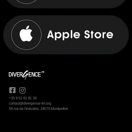
+33 9 52 61 81 36
contact@divergence-fm.org
56 rue de l'industrie, 34070 Montpellier