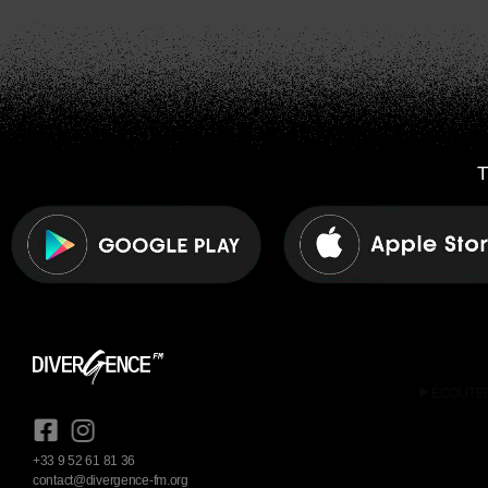
T
play_arrow
ÉCOUTE
+33 9 52 61 81 36
contact@divergence-fm.org