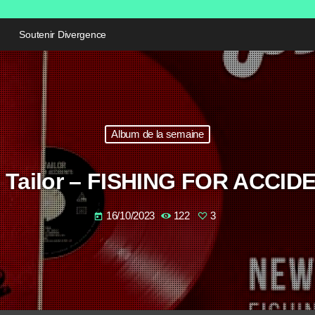
Soutenir Divergence
Album de la semaine
 Tailor – FISHING FOR ACCID
16/10/2023
122
3
today