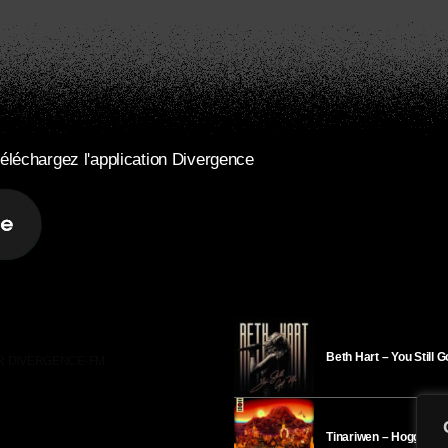
éléchargez l'application Divergence
Beth Hart – You Still 
R DIVERGENCE-FM
Tinariwen – Hoggar