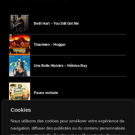
play_arrow
ÉCOUTER DIVERGENCE-FM
Beth Hart – You Still Got Me
Tinariwen – Hoggar
Une Belle Histoire – Héloïse Bay
Pause estivale
Cookies
Ici l’Ombre – mercredi 29 juillet
Nous utilisons des cookies pour améliorer votre expérience de
navigation, diffuser des publicités ou du contenu personnalisés