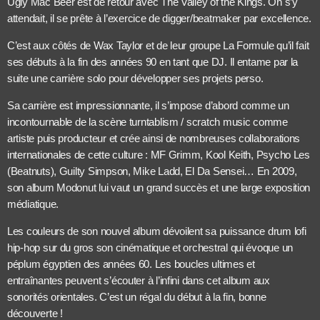
Ugly Mac Beer est de retour avec The Valley of the Kings. On s’y
attendait, il se prête à l’exercice de digger/beatmaker par excellence.
C’est aux côtés de Wax Taylor et de leur groupe La Formule qu’il fait
ses débuts à la fin des années 90 en tant que DJ. Il entame par la
suite une carrière solo pour développer ses projets perso.
Sa carrière est impressionnante, il s’impose d’abord comme un
incontournable de la scène turntablism / scratch music comme
artiste puis producteur et crée ainsi de nombreuses collaborations
internationales de cette culture : MF Grimm, Kool Keith, Psycho Les
(Beatnuts), Guilty Simpson, Mike Ladd, El Da Sensei… En 2009,
son album Modonut lui vaut un grand succès et une large exposition
médiatique.
Les couleurs de son nouvel album dévoilent sa puissance drum lofi
hip-hop sur du gros son cinématique et orchestral qui évoque un
péplum égyptien des années 60. Les boucles ultimes et
entraînantes peuvent s’écouter à l’infini dans cet album aux
sonorités orientales. C’est un régal du début à la fin, bonne
découverte !