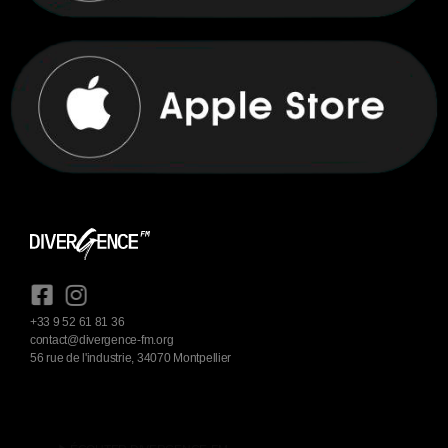
+33 9 52 61 81 36
contact@divergence-fm.org
56 rue de l'industrie, 34070 Montpellier