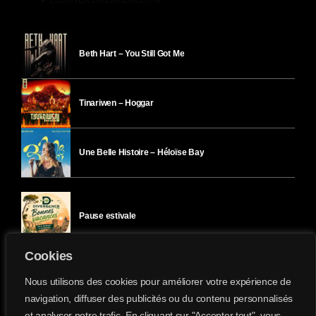
Beth Hart – You Still Got Me
Tinariwen – Hoggar
Une Belle Histoire – Héloïse Bay
Pause estivale
Cookies
Ici l’Ombre – mercredi 29 juillet
Nous utilisons des cookies pour améliorer votre expérience de
navigation, diffuser des publicités ou du contenu personnalisés
et analyser notre trafic. En cliquant sur "Accepter tout", vous
Ici l’Ombre – mardi 28 juillet