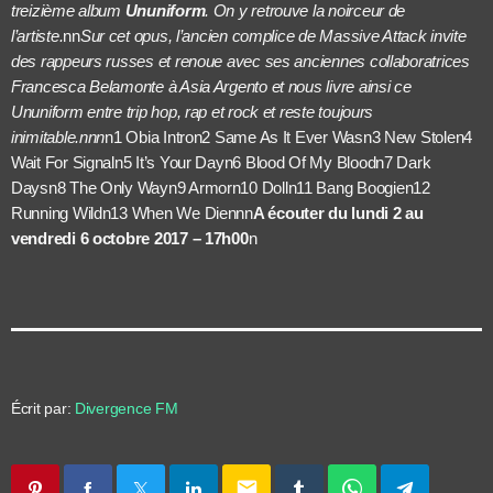
treizième album
Ununiform
. On y retrouve la noirceur de
l’artiste.
nn
Sur cet opus, l’ancien complice de Massive Attack invite
des rappeurs russes et renoue avec ses anciennes collaboratrices
Francesca Belamonte à Asia Argento et nous livre ainsi ce
Ununiform entre trip hop, rap et rock et reste toujours
inimitable.nnn
n1 Obia Intron2 Same As It Ever Wasn3 New Stolen4
Wait For Signaln5 It’s Your Dayn6 Blood Of My Bloodn7 Dark
Daysn8 The Only Wayn9 Armorn10 Dolln11 Bang Boogien12
Running Wildn13 When We Diennn
A écouter du lundi 2 au
vendredi 6 octobre 2017 – 17h00
n
Écrit par:
Divergence FM
email