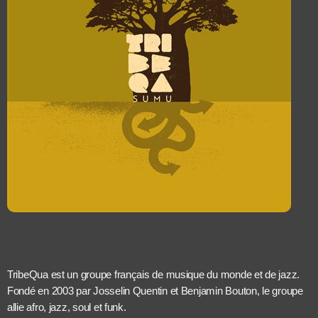
TribeQua est un groupe français de musique du monde et de jazz.
Fondé en 2003 par Josselin Quentin et Benjamin Bouton, le groupe
allie afro, jazz, soul et funk.