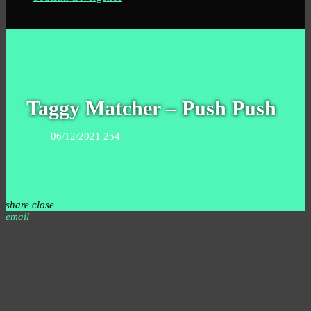
Album de la semaine
Taggy Matcher – Push Push
today
06/12/2021
254
share
close
email